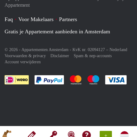
Appartement
Faq
Voor Makelaars
Partners
Gratis je Appartement aanbieden in Amsterdam
© 2026 - Appartementen Amsterdam - KvK nr. 02094127 –
Nederland
Voorwaarden & privacy
Disclaimer
Spam & nep-accounts
Account verwijderen
Je rekent gemakkelijk af met Paypal
Je rekent gemakkelijk af met M
Je rekent gemakkelij
Je re
+