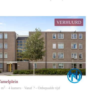
VERHUURD
Marco
amelplein
2
1 m
· 4 kamers · Vanaf ? - Onbepaalde tijd