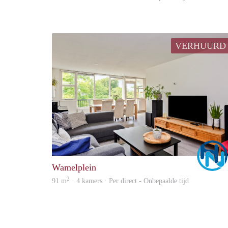
VERHUURD
Wamelplein
2
91 m
· 4 kamers · Per direct - Onbepaalde tijd