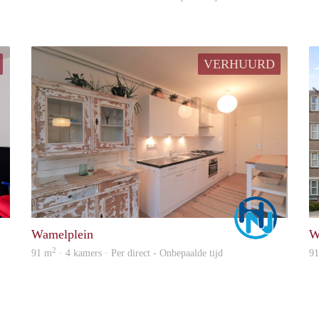
VERHUURD
Marco
Marco
Wamelplein
W
2
91 m
· 4 kamers · Per direct - Onbepaalde tijd
9