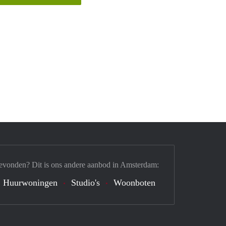
evonden? Dit is ons andere aanbod in Amsterdam:
Huurwoningen
Studio's
Woonboten