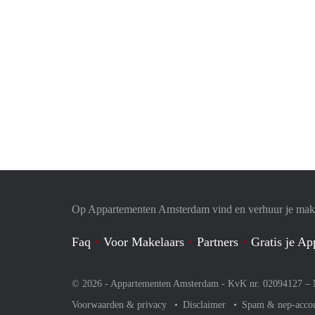
Op Appartementen Amsterdam vind en verhuur je makk
Faq
Voor Makelaars
Partners
Gratis je A
© 2026 - Appartementen Amsterdam - KvK nr. 02094127 –
Voorwaarden & privacy
Disclaimer
Spam & nep-acco