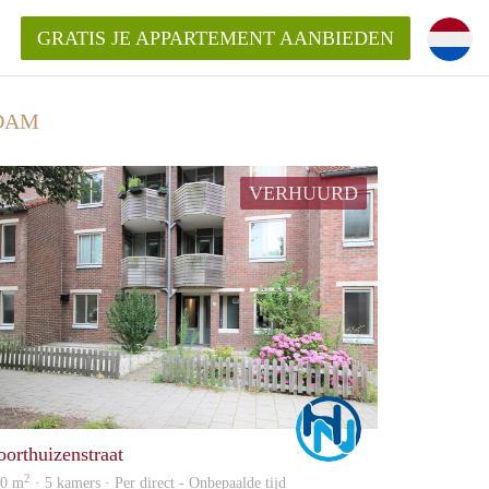
GRATIS JE APPARTEMENT AANBIEDEN
DAM
kent die voor mij als huurder in
VERHUURD
 een appartement in Amsterdam?
n Amsterdam?
urder van een huur appartement?
open in Amsterdam?
Marco
oorthuizenstraat
2
30 m
· 5 kamers · Per direct - Onbepaalde tijd