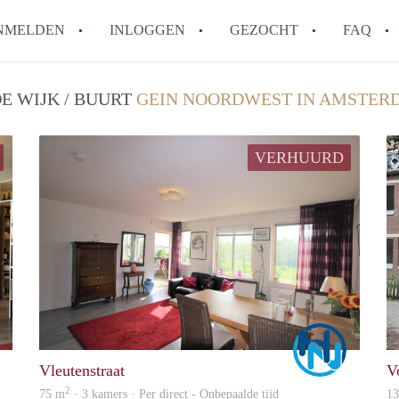
NMELDEN
INLOGGEN
GEZOCHT
FAQ
E WIJK / BUURT
GEIN NOORDWEST IN AMSTER
Wat is de Wet Betaalbare Huur en wat bete
Amsterdam?
VERHUURD
Wat zijn de voordelen van het huren van
Hoe vind je een goedkoop appartement i
Wat zijn de verplichtingen van een verhu
Kan je beter een appartement huren of k
Alle veelgestelde vragen
Marco
Marco
Vleutenstraat
V
2
75 m
· 3 kamers · Per direct - Onbepaalde tijd
1