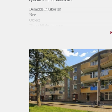
Bemiddelingskosten
Nee
Object
Direct bij de eigenaar
Borg
1610
Garantiestelling
Mogelijk
Huurtoeslag
Niet mogelijk
Inkomen eis
2,9 X Maandhuur Bruto
Huurtermijn
Onbepaalde termijn
Oplevering
Kaal