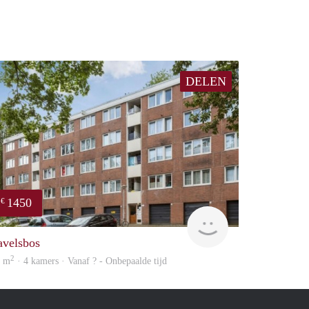
DELEN
1450
€
finder
avelsbos
2
5 m
· 4 kamers · Vanaf ? - Onbepaalde tijd