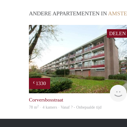
ANDERE APPARTEMENTEN IN
AMST
DELEN
1330
€
Corversbosstraat
2
78 m
· 4 kamers · Vanaf ? - Onbepaalde tijd