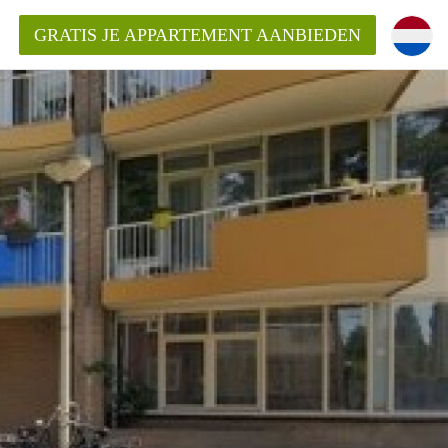
GRATIS JE APPARTEMENT AANBIEDEN
kent die voor mij als huurder in
 een appartement in Amsterdam?
n Amsterdam?
urder van een huur appartement?
open in Amsterdam?