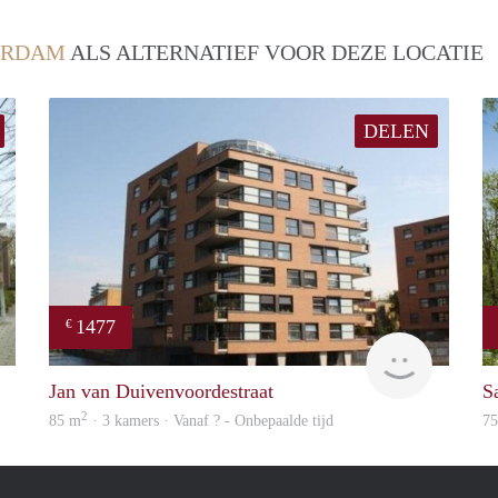
ERDAM
ALS ALTERNATIEF VOOR DEZE LOCATIE
DELEN
1477
€
finder
finder
Jan van Duivenvoordestraat
S
2
85 m
· 3 kamers · Vanaf ? - Onbepaalde tijd
7