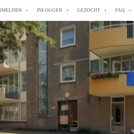
NMELDEN
INLOGGEN
GEZOCHT
FAQ
Wat is de Wet Betaalbare Huur en wat bete
Amsterdam?
Wat zijn de voordelen van het huren van
Hoe vind je een goedkoop appartement i
Wat zijn de verplichtingen van een verhu
Kan je beter een appartement huren of k
Alle veelgestelde vragen