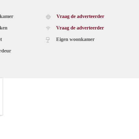
dkamer
Vraag de adverteerder
uken
Vraag de adverteerder
t
Eigen woonkamer
rdeur