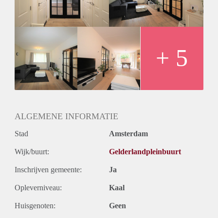
- Seperate toilet
- Parkingpermit directly available
- Registration possible
- Wooden floors
Rental price € 1650,- excluding utilities
+ 5
Deposit equal to 2 months rent
ALGEMENE INFORMATIE
Stad
Amsterdam
Wijk/buurt:
Gelderlandpleinbuurt
Inschrijven gemeente:
Ja
Opleverniveau:
Kaal
Huisgenoten:
Geen