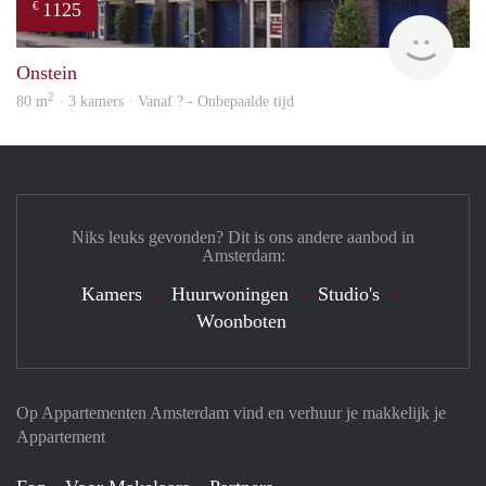
1125
€
rent
Onstein
2
80 m
· 3 kamers · Vanaf ? - Onbepaalde tijd
Niks leuks gevonden? Dit is ons andere aanbod in
Amsterdam:
Kamers
Huurwoningen
Studio's
Woonboten
Op Appartementen Amsterdam vind en verhuur je makkelijk je
Appartement