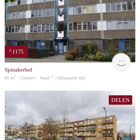
1175
€
finde
Spinakerhof
2
80 m
· 3 kamers · Vanaf ? - Onbepaalde tijd
DELEN