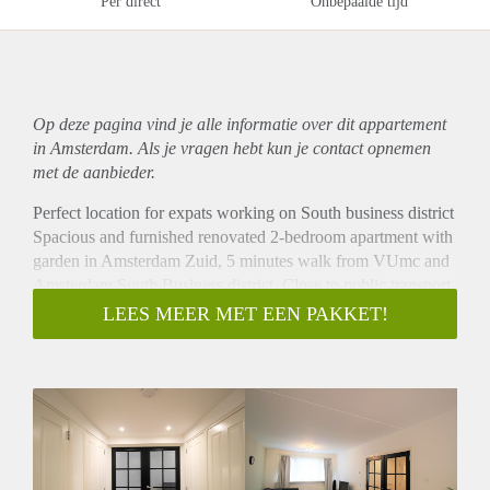
Per direct
Onbepaalde tijd
Op deze pagina vind je alle informatie over dit
appartement
in Amsterdam. Als je vragen hebt kun je contact opnemen
met de aanbieder.
Perfect location for expats working on South business district
Spacious and furnished renovated 2-bedroom apartment with
garden in Amsterdam Zuid, 5 minutes walk from VUmc and
Amsterdam South Business district. Close to public transport
and on walking distance from shops and supermarket
LEES MEER MET EEN PAKKET!
- Directly available for minimum 12 months
- Fully furnished
- 2 bedrooms (sharing possible)
- 80m2
- Large sunny garden
- Fully equipped kitchen
- Bathroom with shower and sink