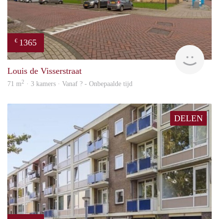
1365
€
rent
Louis de Visserstraat
2
71 m
· 3 kamers · Vanaf ? - Onbepaalde tijd
DELEN