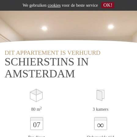
OK!
We gebruiken
cookies
voor de beste service
DIT APPARTEMENT IS VERHUURD
SCHIERSTINS IN
AMSTERDAM
2
80 m
3 kamers
∞
07