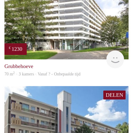
1230
€
finde
Grubbehoeve
2
70 m
· 3 kamers · Vanaf ? - Onbepaalde tijd
DELEN