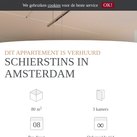
OK!
We gebruiken
cookies
voor de beste service
DIT APPARTEMENT IS VERHUURD
SCHIERSTINS IN
AMSTERDAM
2
80 m
3 kamers
∞
08