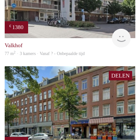
1380
€
finde
Valkhof
2
77 m
· 3 kamers · Vanaf ? - Onbepaalde tijd
DELEN