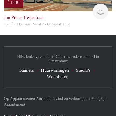
1330
€
rent
Jan Pieter Heijestraat
2
45 m
· 2 kamers · Vanaf ? - Onbepaalde tijd
Niks leuks gevonden? Dit is ons andere aanbod in
Amsterdam:
Kamers
Huurwoningen
Studio's
Woonboten
Op Appartementen Amsterdam vind en verhuur je makkelijk je
Appartement