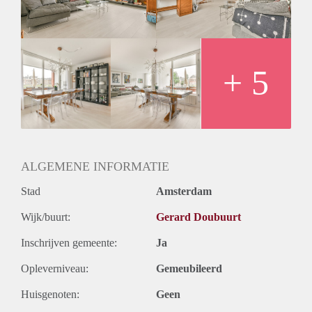
towards the Marie Heinekenplein square.
Specifications:
- Unfurnished but can be delivered furnished for an extra
monthly fee
- 80 m2
+ 5
- 2 bedrooms
- Balcony
- Elevator in the building
- Bathroom & separate toilet
- Storage
ALGEMENE INFORMATIE
Stad
Amsterdam
Wijk/buurt:
Gerard Doubuurt
Inschrijven gemeente:
Ja
Opleverniveau:
Gemeubileerd
Huisgenoten:
Geen