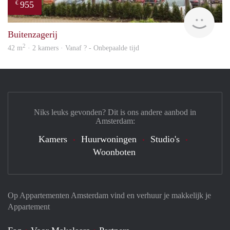
955
€
rent
Buitenzagerij
2
42 m
· 2 kamers · Vanaf ? - Onbepaalde tijd
Niks leuks gevonden? Dit is ons andere aanbod in
Amsterdam:
Kamers
Huurwoningen
Studio's
Woonboten
Op Appartementen Amsterdam vind en verhuur je makkelijk je
Appartement