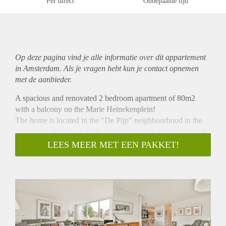
Per direct
Onbepaalde tijd
Op deze pagina vind je alle informatie over dit
appartement
in Amsterdam. Als je vragen hebt kun je contact opnemen
met de aanbieder.
A spacious and renovated 2 bedroom apartment of 80m2
with a balcony on the Marie Heinekenplein!
The home is located in the "De Pijp" neighbourhood in the
immediate vicinity of public transport, cafes, restaurants and
shops for all your daily needs.
LEES MEER MET EEN PAKKET!
You enter the building via a communal entrance and head up
to the first floor (either via the stairs or elevator). You enter
the home into the hallway which gives access to all rooms in
the house. The kitchen is fully equipped with all high-end
appliances and has a semi-open layout with the living room
and dining room area.
The home is very bright and has a West facing balcony