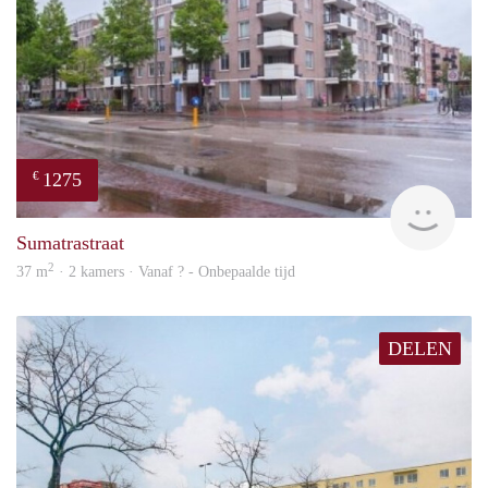
1275
€
finde
Sumatrastraat
2
37 m
· 2 kamers · Vanaf ? - Onbepaalde tijd
DELEN