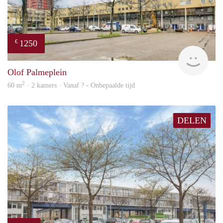
1250
€
rent
Olof Palmeplein
2
60 m
· 2 kamers · Vanaf ? - Onbepaalde tijd
DELEN