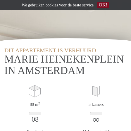
OK!
We gebruiken
cookies
voor de beste service
DIT APPARTEMENT IS VERHUURD
MARIE HEINEKENPLEIN
IN AMSTERDAM
2
80 m
3 kamers
∞
08