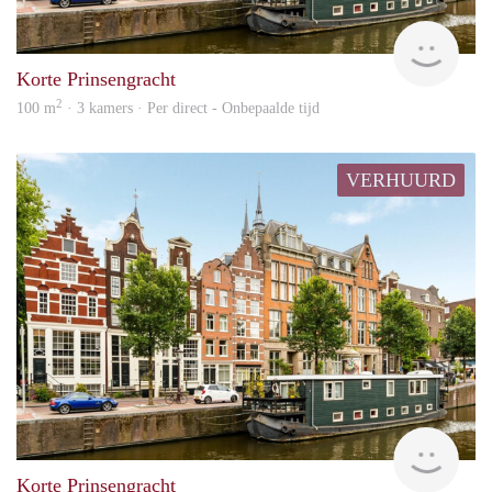
Alco
Korte Prinsengracht
2
100 m
· 3 kamers · Per direct - Onbepaalde tijd
VERHUURD
Alco
Korte Prinsengracht