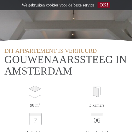
OK!
We gebruiken
cookies
voor de beste service
DIT APPARTEMENT IS VERHUURD
GOUWENAARSSTEEG IN
AMSTERDAM
2
90 m
3 kamers
?
06