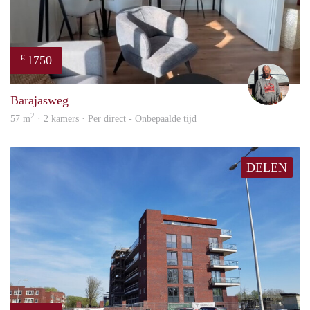
1750
€
Karl
Barajasweg
2
57 m
· 2 kamers · Per direct - Onbepaalde tijd
DELEN