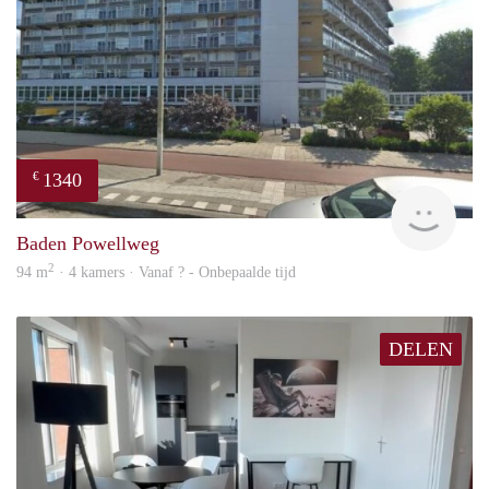
1340
€
finde
Baden Powellweg
2
94 m
· 4 kamers · Vanaf ? - Onbepaalde tijd
DELEN