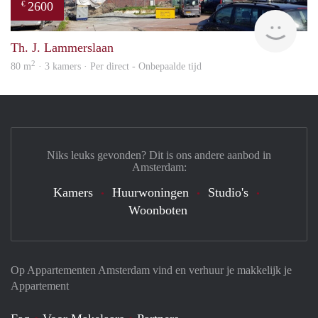
2600
€
Allr
Th. J. Lammerslaan
2
80 m
· 3 kamers · Per direct - Onbepaalde tijd
Niks leuks gevonden? Dit is ons andere aanbod in
Amsterdam:
Kamers
Huurwoningen
Studio's
Woonboten
Op Appartementen Amsterdam vind en verhuur je makkelijk je
Appartement