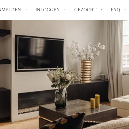
NMELDEN
INLOGGEN
GEZOCHT
FAQ
Wat is de Wet Betaalbare Huur en wat bete
Amsterdam?
Wat zijn de voordelen van het huren van
Hoe vind je een goedkoop appartement i
Wat zijn de verplichtingen van een verhu
Kan je beter een appartement huren of k
Alle veelgestelde vragen