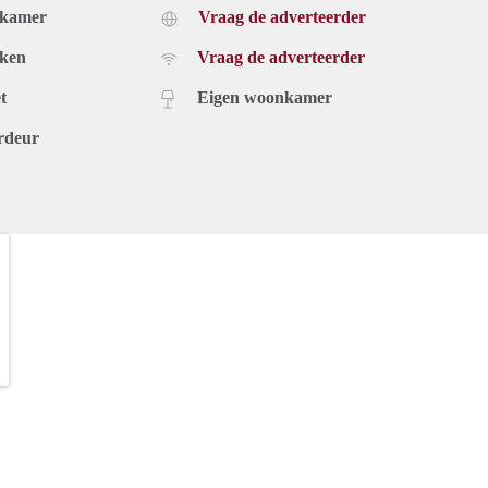
dkamer
Vraag de adverteerder
uken
Vraag de adverteerder
t
Eigen woonkamer
rdeur