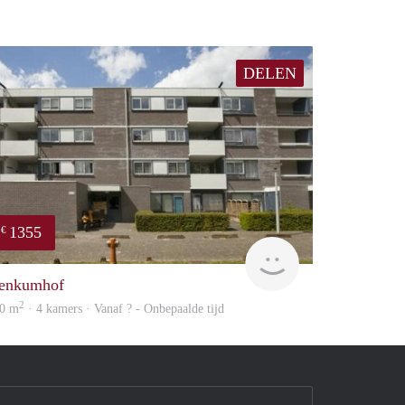
DELEN
1355
€
finder
enkumhof
2
0 m
· 4 kamers · Vanaf ? - Onbepaalde tijd