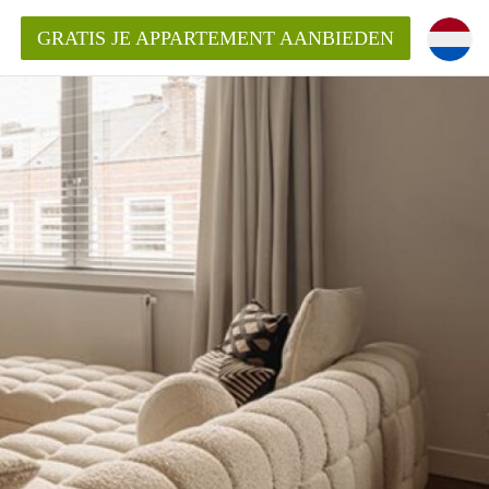
GRATIS JE APPARTEMENT AANBIEDEN
kent die voor mij als huurder in
 een appartement in Amsterdam?
n Amsterdam?
urder van een huur appartement?
open in Amsterdam?