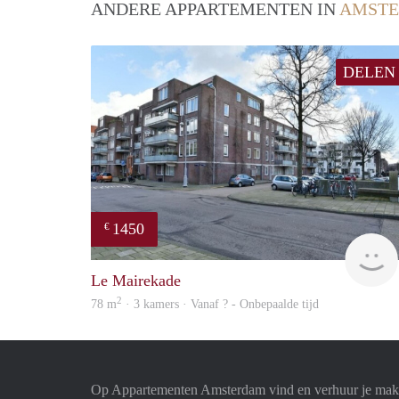
ANDERE APPARTEMENTEN IN
AMST
DELEN
1450
€
Le Mairekade
2
78 m
· 3 kamers · Vanaf ? - Onbepaalde tijd
Op Appartementen Amsterdam vind en verhuur je makk