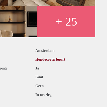
 A10 at exits S109 and S108.
+ 25
matic clause
Amsterdam
Hondecoeterbuurt
eente:
Ja
Kaal
Geen
In overleg