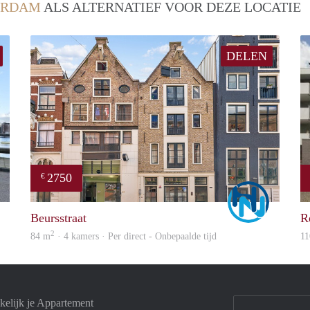
ERDAM
ALS ALTERNATIEF VOOR DEZE LOCATIE
DELEN
2750
€
Woning
Marco
Beursstraat
R
2
84 m
· 4 kamers · Per direct - Onbepaalde tijd
11
elijk je Appartement