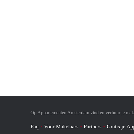
Op Appartementen Amsterdam vind en verhuur je makk
Faq
Voor Makelaars
Partners
Gratis je A