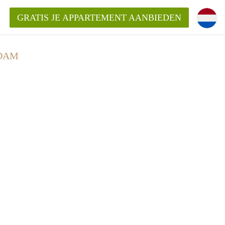
GRATIS JE APPARTEMENT AANBIEDEN
RDAM
kent die voor mij als huurder in
 een appartement in Amsterdam?
n Amsterdam?
urder van een huur appartement?
open in Amsterdam?