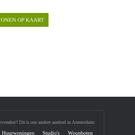
TONEN OP KAART
evonden? Dit is ons andere aanbod in Amsterdam:
Huurwoningen
Studio's
Woonboten