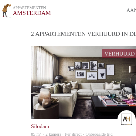
APPARTEMENTEN
AA
AMSTERDAM
2 APPARTEMENTEN VERHUURD IN DE
VERHUURD
Silodam
2
85 m
· 2 kamers · Per direct - Onbepaalde tijd