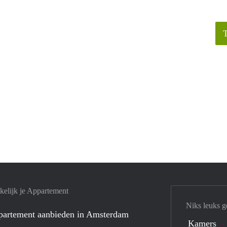
elijk je Appartement
Niks leuks g
ppartement aanbieden in Amsterdam
Kamers