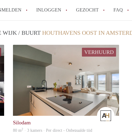
NMELDEN
INLOGGEN
GEZOCHT
FAQ
 WIJK / BUURT
HOUTHAVENS OOST IN AMSTE
Wat is de Wet Betaalbare Huur en wat bete
Amsterdam?
VERHUURD
Wat zijn de voordelen van het huren van
Hoe vind je een goedkoop appartement i
Wat zijn de verplichtingen van een verhu
Kan je beter een appartement huren of k
Alle veelgestelde vragen
Amster
Amster
Silodam
2
80 m
· 3 kamers · Per direct - Onbepaalde tijd