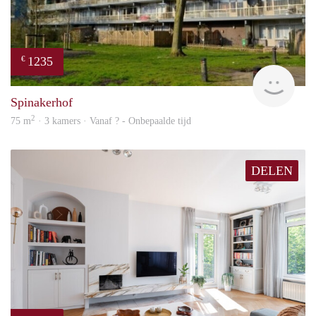
1235
€
finde
Spinakerhof
2
75 m
· 3 kamers · Vanaf ? - Onbepaalde tijd
DELEN