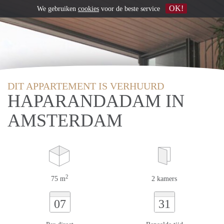
OK!
We gebruiken
cookies
voor de beste service
DIT APPARTEMENT IS VERHUURD
HAPARANDADAM IN
AMSTERDAM
2
75 m
2 kamers
07
31