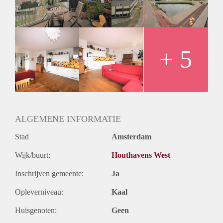
- Fully equipped kitchen
- Fully furnished
- Bathroom with bathtub/shower and sink
- Separate toilet
- Sunny balcony with op view
+ 5
- Floor heating and cooling
- Elevator in the building
- Washing machine
Rental price € 1400,- excluding utilities
Deposit is equal to two months rent
ALGEMENE INFORMATIE
Stad
Amsterdam
Wijk/buurt:
Houthavens West
Inschrijven gemeente:
Ja
Opleverniveau:
Kaal
Huisgenoten:
Geen