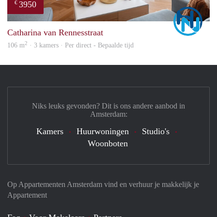
3950
€
Marc
Catharina van Rennesstraat
2
106 m
· 3 kamers · Per direct - Bepaalde tijd
Niks leuks gevonden? Dit is ons andere aanbod in
Amsterdam:
Kamers
Huurwoningen
Studio's
Woonboten
Op Appartementen Amsterdam vind en verhuur je makkelijk je
Appartement