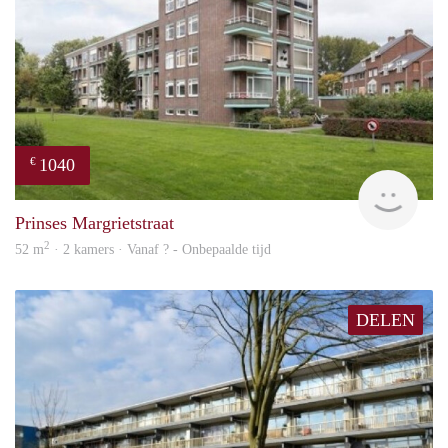
1040
€
finde
Prinses Margrietstraat
2
52 m
· 2 kamers · Vanaf ? - Onbepaalde tijd
DELEN