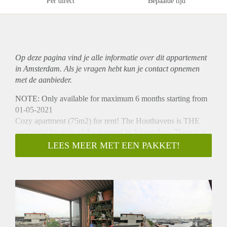
Per direct
Bepaalde tijd
Op deze pagina vind je alle informatie over dit
appartement
in Amsterdam. Als je vragen hebt kun je contact opnemen
met de aanbieder.
NOTE: Only available for maximum 6 months starting from
01-05-2021
Cozy apartment (75m2) for rent! The Houthavens is THE
residential location of the moment in Amsterdam. There is a
school building with nursery and two primary schools less
LEES MEER MET EEN PAKKET!
than 500 meters away, also the 4th Gymnasium is around the
corner. The apartment has a very good connection for public
transport! From the livingroom and the balcony you'll have a
great view.
- Available from 01-05-2021 for a maximum of 6 months
- 1 bedroom
- 75 m2