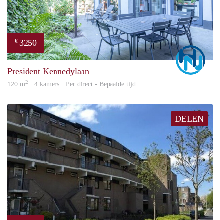
3250
€
Marc
President Kennedylaan
2
120 m
· 4 kamers · Per direct - Bepaalde tijd
DELEN