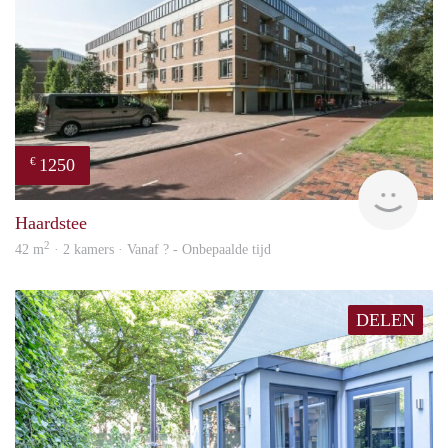
1250
€
finde
Haardstee
2
42 m
· 2 kamers · Vanaf ? - Onbepaalde tijd
DELEN