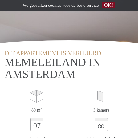
OK!
We gebruiken
cookies
voor de beste service
DIT APPARTEMENT IS VERHUURD
MEMELEILAND IN
AMSTERDAM
2
80 m
3 kamers
∞
07