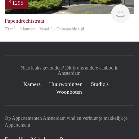
1295
€
rent
Papendrechtstraat
2
79 m
· 3 kamers · Vanaf ? - Onbepaalde tijd
Niks leuks gevonden? Dit is ons andere aanbod in
Amsterdam:
Kamers
Huurwoningen
Studio's
Woonboten
Op Appartementen Amsterdam vind en verhuur je makkelijk je
Appartement