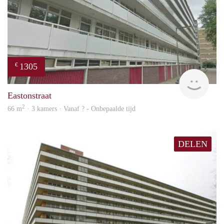
1305
€
rent
Eastonstraat
2
66 m
· 3 kamers · Vanaf ? - Onbepaalde tijd
DELEN