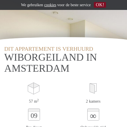
OK!
We gebruiken
cookies
voor de beste service
DIT APPARTEMENT IS VERHUURD
WIBORGEILAND IN
AMSTERDAM
2
57 m
2 kamers
∞
09