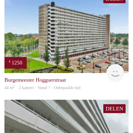
1250
€
rent
Burgemeester Hogguerstraat
2
44 m
· 2 kamers · Vanaf ? - Onbepaalde tijd
DELEN