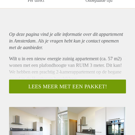
Per direct
Onbepaalde tijd
Op deze pagina vind je alle informatie over dit
appartement
in Amsterdam. Als je vragen hebt kun je contact opnemen
met de aanbieder.
Wilt u in een nieuw energie zuinig appartement (ca. 57 m2)
wonen met een plafondhoogte van RUIM 3 meter. Dit kan!
We hebben een prachtig 2-kamerappartement op de begane
grond in de Houthaven beschikbaar.
Op loopafstand van het IJ, de Spaarndammerbuurt, het
LEES MEER MET EEN PAKKET!
Westerpark. Op korte afstand van de gezellige Jordaan. Met
de fiets ben je met een paar minuten op Amsterdam CS ook is
er een goede openbaar vervoer verbinding.
------------------
Gelegen in Amsterdam ligt deze karakteristieke woning aan
de Wiborgeiland. De woning heeft een woonoppervlakte van
51 m2 en een kelderruimte van 6 m2. Het is opgeleverd in