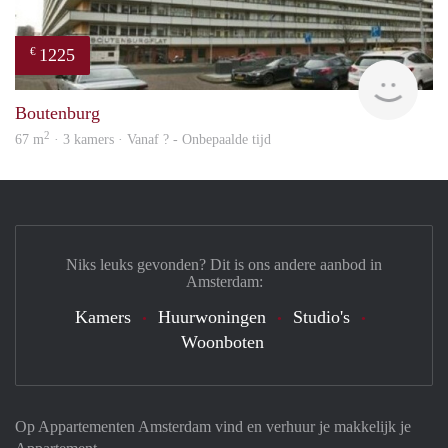
1225
€
finde
Boutenburg
2
67 m
· 3 kamers · Vanaf ? - Onbepaalde tijd
Niks leuks gevonden? Dit is ons andere aanbod in
Amsterdam:
Kamers
Huurwoningen
Studio's
Woonboten
Op Appartementen Amsterdam vind en verhuur je makkelijk je