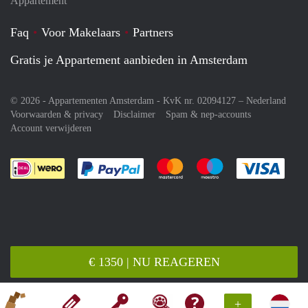
Appartement
Faq
Voor Makelaars
Partners
Gratis je Appartement aanbieden in Amsterdam
© 2026 - Appartementen Amsterdam - KvK nr. 02094127 –
Nederland
Voorwaarden & privacy
Disclaimer
Spam & nep-accounts
Account verwijderen
Je rekent gemakkelijk af met Paypal
Je rekent gemakkelijk af met M
Je rekent gemakkelij
Je re
€ 1350 | NU REAGEREN
+