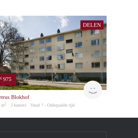
DELEN
975
€
Woning
etrus Blokhof
2
8 m
· 3 kamers · Vanaf ? - Onbepaalde tijd