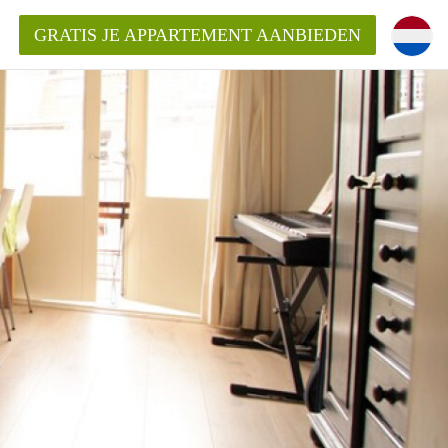
GRATIS JE APPARTEMENT AANBIEDEN
kent die voor mij als huurder in
 een appartement in Amsterdam?
n Amsterdam?
urder van een huur appartement?
open in Amsterdam?