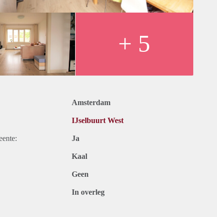
+ 5
Amsterdam
IJselbuurt West
eente:
Ja
Kaal
Geen
In overleg