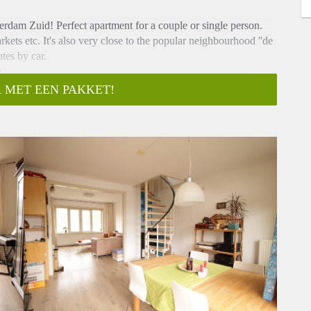
erdam Zuid! Perfect apartment for a couple or single person.
ets etc. It's also very close to the popular neighbourhood ''de
tes by car.
s
 MET EEN PAKKET!