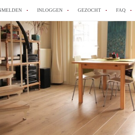
NMELDEN
INLOGGEN
GEZOCHT
FAQ
Wat is de Wet Betaalbare Huur en wat bete
Amsterdam?
Wat zijn de voordelen van het huren van
Hoe vind je een goedkoop appartement i
Wat zijn de verplichtingen van een verhu
Kan je beter een appartement huren of k
Alle veelgestelde vragen