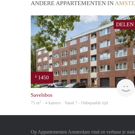
ANDERE APPARTEMENTEN IN
AMST
DELEN
1450
€
Savelsbos
2
75 m
· 4 kamers · Vanaf ? - Onbepaalde tijd
Op Appartementen Amsterdam vind en verhuur je makk