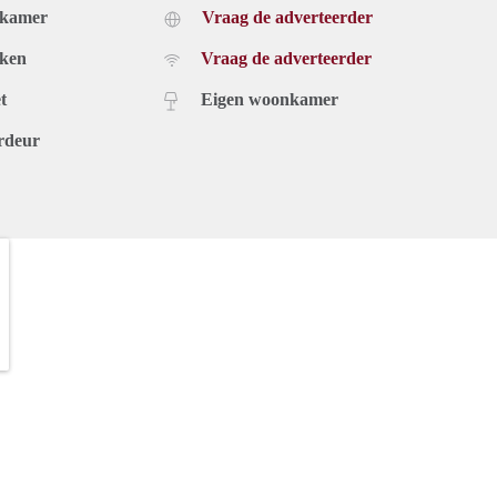
dkamer
Vraag de adverteerder
uken
Vraag de adverteerder
t
Eigen woonkamer
rdeur