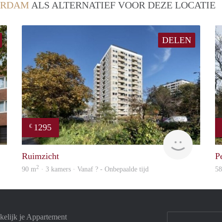
ERDAM
ALS ALTERNATIEF VOOR DEZE LOCATIE
DELEN
1295
€
finder
rent
Ruimzicht
P
2
90 m
· 3 kamers · Vanaf ? - Onbepaalde tijd
5
elijk je Appartement