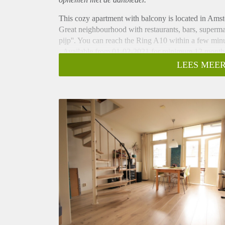
This cozy apartment with balcony is located in Amst
Great neighbourhood with restaurants, bars, supermark
pijp''. You can reach the Ring A10 within a few minu
- Available from 01-02-2021 for minimum 12 month
- Perfect for a couple or single person
LEES MEER
- 1 bedroom
- 69m²
- Fully furnished
- Bathroom with sink and shower
- Separate toilet
- Balcony
- Terrace
- Washing Machine
- Close to public transport
- Registration possible
Rental price is 1450,- excluding utilities
Deposit equal to 2 months rent