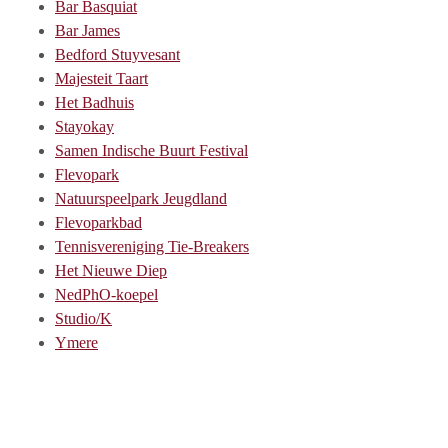
Bar Basquiat
Bar James
Bedford Stuyvesant
Majesteit Taart
Het Badhuis
Stayokay
Samen Indische Buurt Festival
Flevopark
Natuurspeelpark Jeugdland
Flevoparkbad
Tennisvereniging Tie-Breakers
Het Nieuwe Diep
NedPhO-koepel
Studio/K
Ymere