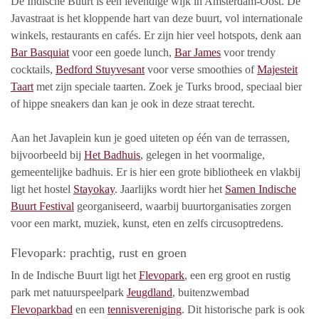
De Indische Buurt is een levendige wijk in Amsterdam-Oost. De
Javastraat is het kloppende hart van deze buurt, vol internationale
winkels, restaurants en cafés. Er zijn hier veel hotspots, denk aan
Bar Basquiat
voor een goede lunch,
Bar James
voor trendy
cocktails,
Bedford Stuyvesant
voor verse smoothies of
Majesteit
Taart
met zijn speciale taarten. Zoek je Turks brood, speciaal bier
of hippe sneakers dan kan je ook in deze straat terecht.
Aan het Javaplein kun je goed uiteten op één van de terrassen,
bijvoorbeeld bij
Het Badhuis
, gelegen in het voormalige,
gemeentelijke badhuis. Er is hier een grote bibliotheek en vlakbij
ligt het hostel
Stayokay
. Jaarlijks wordt hier het
Samen Indische
Buurt Festival
georganiseerd, waarbij buurtorganisaties zorgen
voor een markt, muziek, kunst, eten en zelfs circusoptredens.
Flevopark: prachtig, rust en groen
In de Indische Buurt ligt het
Flevopark
, een erg groot en rustig
park met natuurspeelpark
Jeugdland
, buitenzwembad
Flevoparkbad
en een
tennisvereniging
. Dit historische park is ook