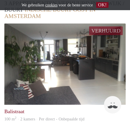
3 APPARTEMENTEN VERHUURD IN DE WIJK /
OK!
We gebruiken
cookies
voor de beste service
BUURT
INDISCHE BUURT OOST IN
AMSTERDAM
VERHUURD
Sjoe
Balistraat
2
100 m
· 2 kamers · Per direct - Onbepaalde tijd