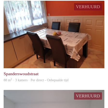
VERHUURD
Erwi
Spanderswoudstraat
2
88 m
· 3 kamers · Per direct - Onbepaalde tijd
VERHUURD