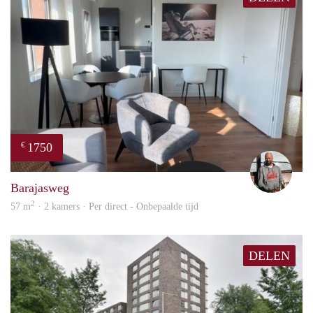
Large bathroom (Both Shower and a bath)
Walking Wardrobe
Lovely patio
1750
€
Karl
Barajasweg
2
57 m
· 2 kamers · Per direct - Onbepaalde tijd
DELEN