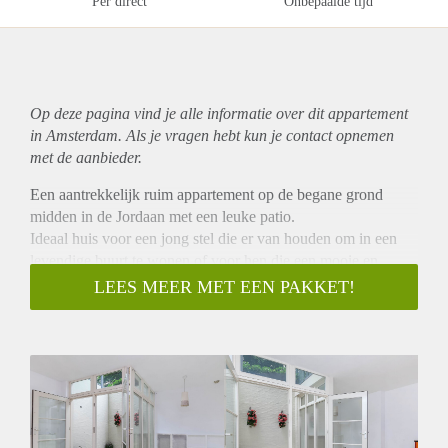
Per direct
Onbepaalde tijd
Op deze pagina vind je alle informatie over dit
appartement
in Amsterdam. Als je vragen hebt kun je contact opnemen
met de aanbieder.
Een aantrekkelijk ruim appartement op de begane grond
midden in de Jordaan met een leuke patio.
Ideaal huis voor een jong stel die er van houden om in een
levendige buurt te wonen of voor hen die een mooie en
moderne woonruimte ambiëren.
LEES MEER MET EEN PAKKET!
Locatie:
Het appartement ligt in de Jordaan. Er is veel levendigheid,
café's, restaurants, winkles en boetieks en natuurlijk de markt
op zaterdag en maandag.
Het Westerpark is op loopafstand. Behalve recreëren kun jer
ook ontbijten in talloze eterijen, heerlijk eten op het
Westergas terras, mosselen eten bij Mossel & Gin of een