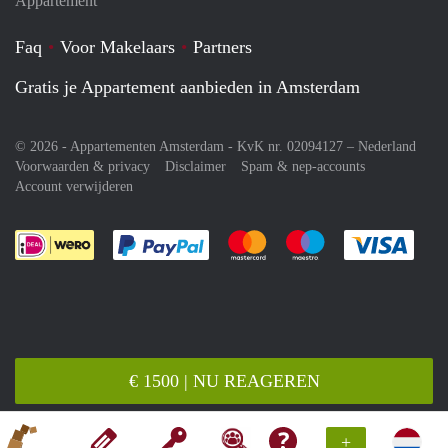
Appartement
Faq
Voor Makelaars
Partners
Gratis je Appartement aanbieden in Amsterdam
© 2026 - Appartementen Amsterdam - KvK nr. 02094127 –
Nederland
Voorwaarden & privacy
Disclaimer
Spam & nep-accounts
Account verwijderen
Je rekent gemakkelijk af met Paypal
Je rekent gemakkelijk af met M
Je rekent gemakkelij
Je re
€ 1500 | NU REAGEREN
+