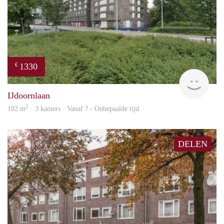
1330
€
rent
IJdoornlaan
2
102 m
· 3 kamers · Vanaf ? - Onbepaalde tijd
DELEN