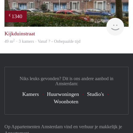
1340
€
rent
Kijkduinstraat
2
49 m
· 3 kamers · Vanaf ? - Onbepaalde tijd
Niks leuks gevonden? Dit is ons andere aanbod in
Amsterdam:
Kamers
Huurwoningen
Studio's
Woonboten
Op Appartementen Amsterdam vind en verhuur je makkelijk je