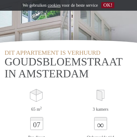
OK!
We gebruiken
cookies
voor de beste service
DIT APPARTEMENT IS VERHUURD
GOUDSBLOEMSTRAAT
IN AMSTERDAM
2
65 m
3 kamers
∞
07