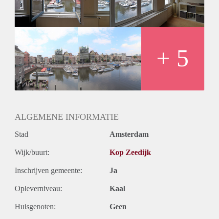
- Wooden floors
- Bathroom with shower, sink, toilet and washing machine
Rental price € 1500,- excluding utilities
Deposit equal to 2 months rent
+ 5
ALGEMENE INFORMATIE
Stad
Amsterdam
Wijk/buurt:
Kop Zeedijk
Inschrijven gemeente:
Ja
Opleverniveau:
Kaal
Huisgenoten:
Geen