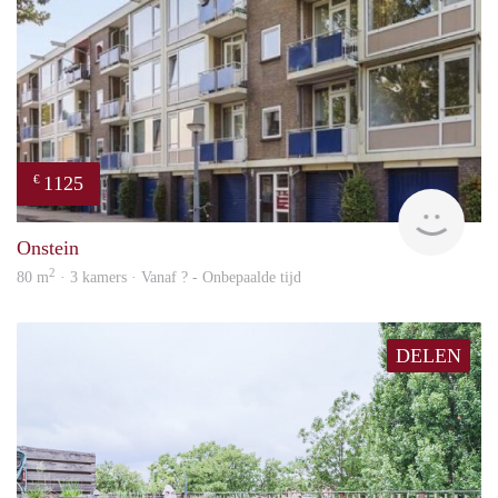
1125
€
finde
Onstein
2
80 m
· 3 kamers · Vanaf ? - Onbepaalde tijd
DELEN