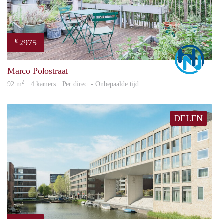
2975
€
Marc
Marco Polostraat
2
92 m
· 4 kamers · Per direct - Onbepaalde tijd
DELEN