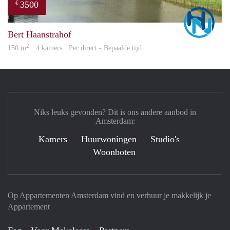
3500
€
Marc
Bert Haanstrahof
2
150 m
· 4 kamers · Per direct - Bepaalde tijd
Niks leuks gevonden? Dit is ons andere aanbod in
Amsterdam:
Kamers
Huurwoningen
Studio's
Woonboten
Op Appartementen Amsterdam vind en verhuur je makkelijk je
Appartement