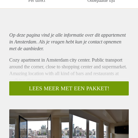
Per direct
Onbepaalde tijd
Op deze pagina vind je alle informatie over dit
appartement
in Amsterdam. Als je vragen hebt kun je contact opnemen
met de aanbieder.
Cozy apartment in Amsterdam city center. Public transport
around the corner, close to shopping center and supermarket.
Amazing location with all kind of bars and restaurants at
walking distance.
- Directly available for long term
LEES MEER MET EEN PAKKET!
- Perfect location
- Amazing view
- 45m2
- Fully furnished
- 1 bedroom (perfect for a couple or single person)
- Registration possible
- Kitchen with built in appliances