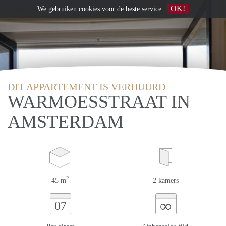
OK!
We gebruiken
cookies
voor de beste service
DIT APPARTEMENT IS VERHUURD
WARMOESSTRAAT IN
AMSTERDAM
2
45 m
2 kamers
∞
07