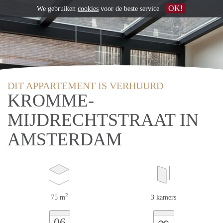
OK!
We gebruiken
cookies
voor de beste service
DIT APPARTEMENT IS VERHUURD
KROMME-
MIJDRECHTSTRAAT IN
AMSTERDAM
2
75 m
3 kamers
∞
06