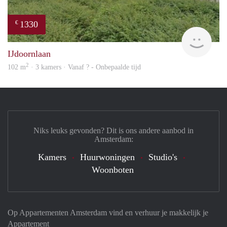
1330
€
rent
IJdoornlaan
2
102 m
· 3 kamers · Vanaf ? - Onbepaalde tijd
Niks leuks gevonden? Dit is ons andere aanbod in
Amsterdam:
Kamers
Huurwoningen
Studio's
Woonboten
Op Appartementen Amsterdam vind en verhuur je makkelijk je
Appartement