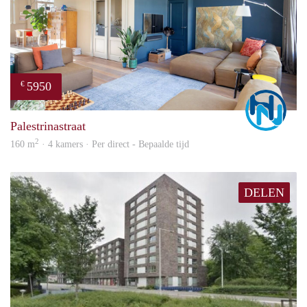
5950
€
Marc
Palestrinastraat
2
160 m
· 4 kamers · Per direct - Bepaalde tijd
DELEN