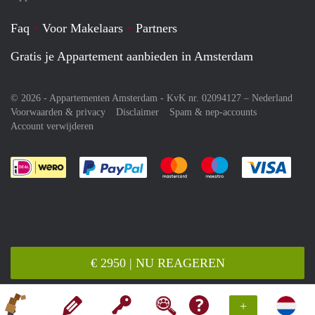
Faq
Voor Makelaars
Partners
Gratis je Appartement aanbieden in Amsterdam
© 2026 - Appartementen Amsterdam - KvK nr. 02094127 –
Nederland
Voorwaarden & privacy
Disclaimer
Spam & nep-accounts
Account verwijderen
Je rekent gemakkelijk af met Paypal
Je rekent gemakkelijk af met M
Je rekent gemakkelij
Je re
€ 2950 | NU REAGEREN
+