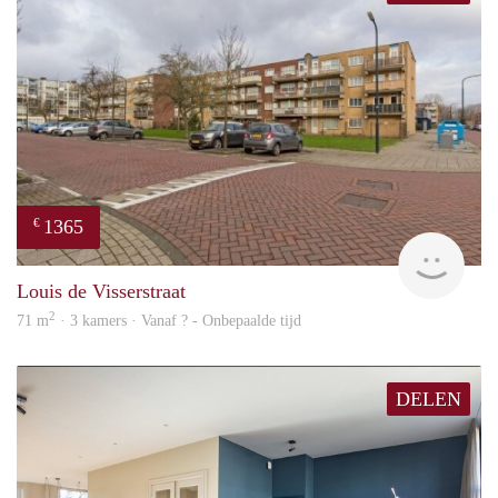
1365
€
rent
Louis de Visserstraat
2
71 m
· 3 kamers · Vanaf ? - Onbepaalde tijd
DELEN