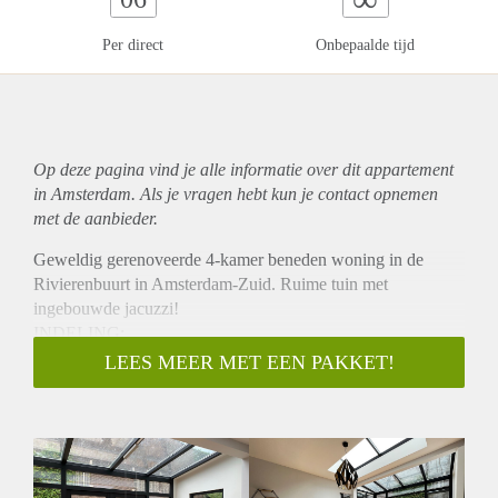
Per direct
Onbepaalde tijd
Op deze pagina vind je alle informatie over dit
appartement
in Amsterdam. Als je vragen hebt kun je contact opnemen
met de aanbieder.
Geweldig gerenoveerde 4-kamer beneden woning in de
Rivierenbuurt in Amsterdam-Zuid. Ruime tuin met
ingebouwde jacuzzi!
INDELING:
Entree op straat niveau, ruime lange hal. Open keuken
LEES MEER MET EEN PAKKET!
voorzien van diverse inbouw apparatuur, zoals o.a.
vaatwasser, combi oven, 4 - pits gasfornuis, en koel/vries
combinatie. Zeer lichte woonkamer met glazen pui en
openslaande dubbele deuren naar de ruime tuin met
ingebouwde jacuzzi.