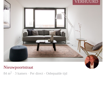
VERHUURD
Piete
Nieuwpoortstraat
2
84 m
· 3 kamers · Per direct - Onbepaalde tijd