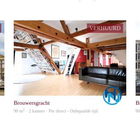
VERHUURD
Urban
Marco
Brouwersgracht
B
2
90 m
· 2 kamers · Per direct - Onbepaalde tijd
9