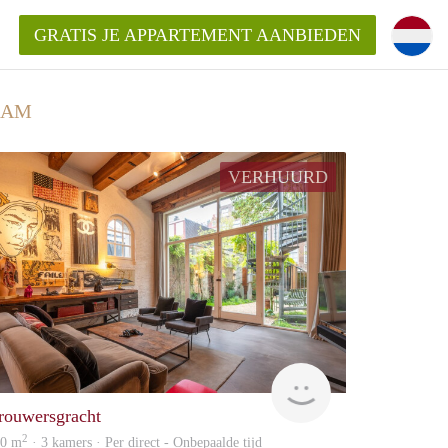
GRATIS JE APPARTEMENT AANBIEDEN
DAM
kent die voor mij als huurder in
VERHUURD
 een appartement in Amsterdam?
n Amsterdam?
urder van een huur appartement?
open in Amsterdam?
Zaanstad
rouwersgracht
2
60 m
· 3 kamers · Per direct - Onbepaalde tijd