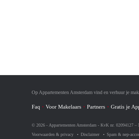
Op Appartementen Amsterdam vind en verhuur je makk
Faq
Voor Makelaars
Partners
Gratis je A
© 2026 - Appartementen Amsterdam - KvK nr. 02094127 –
Voorwaarden & privacy
Disclaimer
Spam & nep-acco