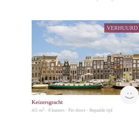
VERHUURD
Keizersgracht
2
411 m
· 8 kamers · Per direct - Bepaalde tijd