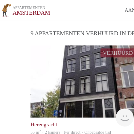
APPARTEMENTEN
AA
AMSTERDAM
9 APPARTEMENTEN VERHUURD IN DE
VERHUURD
Herengracht
2
55 m
· 2 kamers · Per direct - Onbepaalde tijd