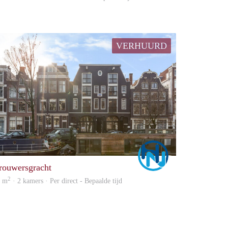
VERHUURD
Marco
rouwersgracht
2
0 m
· 2 kamers · Per direct - Bepaalde tijd