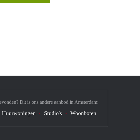
evonden? Dit is ons andere aanbod in Amsterdam:
Huurwoningen
Studio's
Woonboten