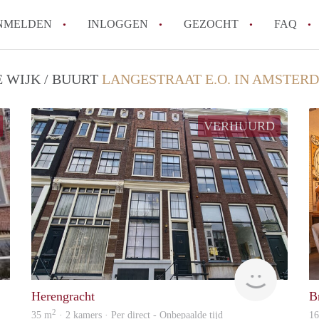
NMELDEN
INLOGGEN
GEZOCHT
FAQ
 WIJK / BUURT
LANGESTRAAT E.O. IN AMSTER
Wat is de Wet Betaalbare Huur en wat bete
Amsterdam?
VERHUURD
Wat zijn de voordelen van het huren van
Hoe vind je een goedkoop appartement i
Wat zijn de verplichtingen van een verhu
Kan je beter een appartement huren of k
Alle veelgestelde vragen
Allround
Allround
Herengracht
B
2
35 m
· 2 kamers · Per direct - Onbepaalde tijd
1