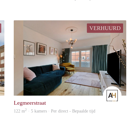
VERHUURD
Alcoco
Amster
Legmeerstraat
2
122 m
· 5 kamers · Per direct - Bepaalde tijd