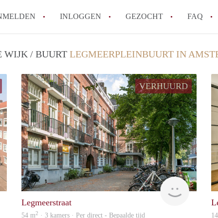
NMELDEN
INLOGGEN
GEZOCHT
FAQ
 WIJK / BUURT
LEGMEERPLEINBUURT IN AMS
Wat is de Wet Betaalbare Huur en wat bete
Amsterdam?
VERHUURD
Wat zijn de voordelen van het huren van
Hoe vind je een goedkoop appartement i
Wat zijn de verplichtingen van een verhu
Kan je beter een appartement huren of k
Alle veelgestelde vragen
Zaanstad
Zaanstad
Legmeerstraat
L
2
54 m
· 3 kamers · Per direct - Bepaalde tijd
1