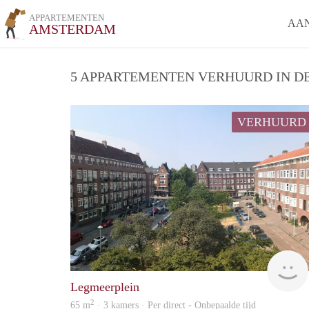
APPARTEMENTEN
AA
AMSTERDAM
5 APPARTEMENTEN VERHUURD IN DE
VERHUURD
Legmeerplein
2
65 m
· 3 kamers · Per direct - Onbepaalde tijd