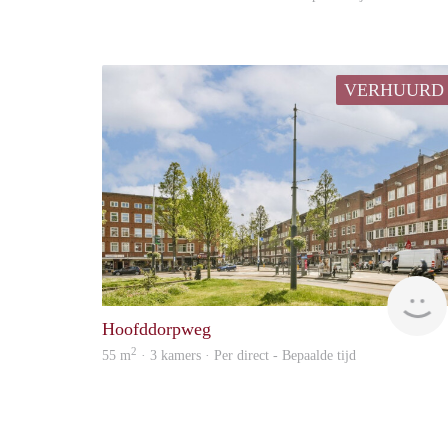
VERHUURD
Hoofddorpweg
2
55 m
· 3 kamers · Per direct - Bepaalde tijd