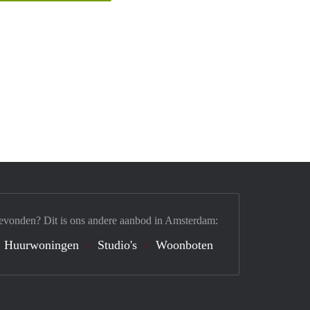
evonden? Dit is ons andere aanbod in Amsterdam:
Huurwoningen
Studio's
Woonboten