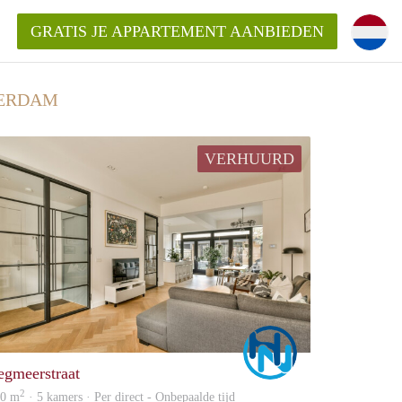
GRATIS JE APPARTEMENT AANBIEDEN
TERDAM
kent die voor mij als huurder in
VERHUURD
 een appartement in Amsterdam?
n Amsterdam?
urder van een huur appartement?
open in Amsterdam?
Marco
egmeerstraat
2
40 m
· 5 kamers · Per direct - Onbepaalde tijd