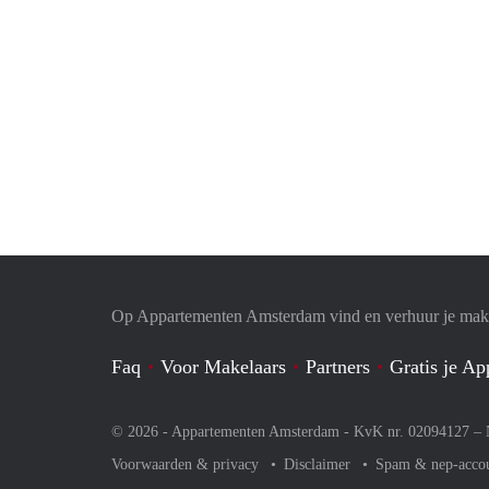
Op Appartementen Amsterdam vind en verhuur je makk
Faq
Voor Makelaars
Partners
Gratis je A
© 2026 - Appartementen Amsterdam - KvK nr. 02094127 –
Voorwaarden & privacy
Disclaimer
Spam & nep-acco