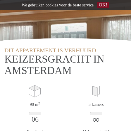
OK!
We gebruiken
cookies
voor de beste service
DIT APPARTEMENT IS VERHUURD
KEIZERSGRACHT IN
AMSTERDAM
2
90 m
3 kamers
∞
06