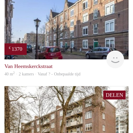
1370
€
finde
Van Heemskerckstraat
2
40 m
· 2 kamers · Vanaf ? - Onbepaalde tijd
DELEN