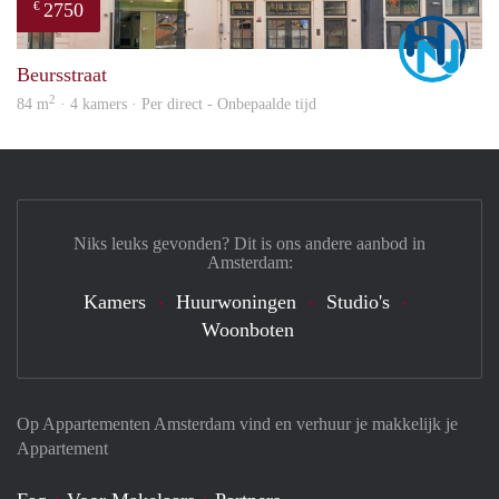
2750
€
Marc
Beursstraat
2
84 m
· 4 kamers · Per direct - Onbepaalde tijd
Niks leuks gevonden? Dit is ons andere aanbod in
Amsterdam:
Kamers
Huurwoningen
Studio's
Woonboten
Op Appartementen Amsterdam vind en verhuur je makkelijk je
Appartement