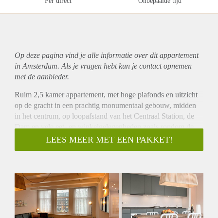
Per direct
Onbepaalde tijd
Op deze pagina vind je alle informatie over dit
appartement
in Amsterdam. Als je vragen hebt kun je contact opnemen
met de aanbieder.
Ruim 2,5 kamer appartement, met hoge plafonds en uitzicht
op de gracht in een prachtig monumentaal gebouw, midden
in het centrum, op loopafstand van het Centraal Station, de
Dam en vele eet- en winkelgelegenheden zoals rondom de
Dam, Kalverstraat, Nieuwendijk en de Jordaan. Openbaar
LEES MEER MET EEN PAKKET!
vervoer om de hoek aanwezig (o.a. tram, bus en trein).
Het zeer goed onderhouden luxe appartement is gelegen op
de eerste verdieping, met prachtige houten visgraat vloeren,
een ruime lichte woonkamer, open keuken met hard stenen
aanrechtblad en verschillende bijzonderheden. De ruime
lichte slaapkamer heeft veel kastruimte en er is een extra
tweepersoonsbed ingebouwd in de hal als een grote