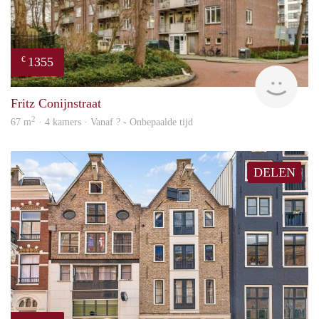
1355
€
rent
Fritz Conijnstraat
2
67 m
· 4 kamers · Vanaf ? - Onbepaalde tijd
DELEN