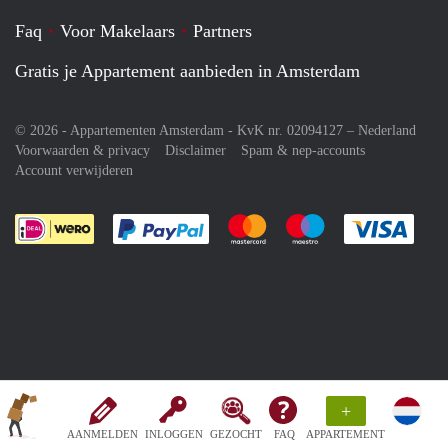
Faq
Voor Makelaars
Partners
Gratis je Appartement aanbieden in Amsterdam
© 2026 - Appartementen Amsterdam - KvK nr. 02094127 –
Nederland
Voorwaarden & privacy
Disclaimer
Spam & nep-accounts
Account verwijderen
Je rekent gemakkelijk af met Paypal
Je rekent gemakkelijk af met M
Je rekent gemakkelij
Je re
+
AANMELDEN
INLOGGEN
GEZOCHT
FAQ
APPARTEMENT