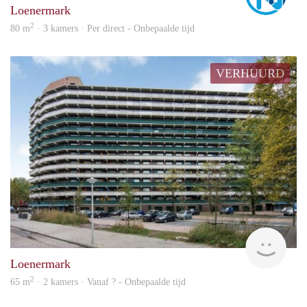
Loenermark
2
80 m
· 3 kamers · Per direct - Onbepaalde tijd
VERHUURD
finde
Loenermark
2
65 m
· 2 kamers · Vanaf ? - Onbepaalde tijd