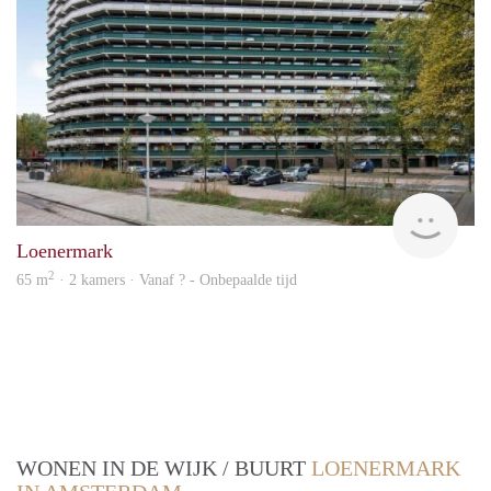
finde
Loenermark
2
65 m
· 2 kamers · Vanaf ? - Onbepaalde tijd
WONEN IN DE WIJK / BUURT
LOENERMARK