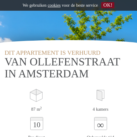
OK!
We gebruiken
cookies
voor de beste service
DIT APPARTEMENT IS VERHUURD
VAN OLLEFENSTRAAT
IN AMSTERDAM
2
87 m
4 kamers
∞
10