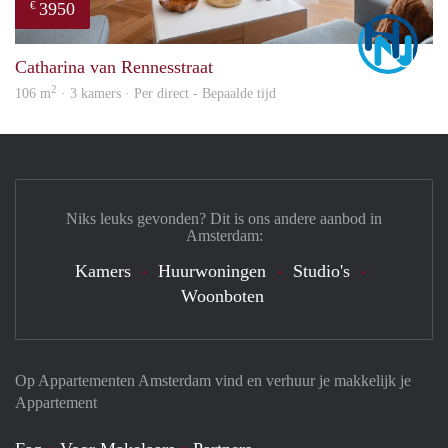
3950
€
Marc
Catharina van Rennesstraat
2
106 m
· 3 kamers · Per direct - Bepaalde tijd
Niks leuks gevonden? Dit is ons andere aanbod in
Amsterdam:
Kamers
Huurwoningen
Studio's
Woonboten
Op Appartementen Amsterdam vind en verhuur je makkelijk je
Appartement