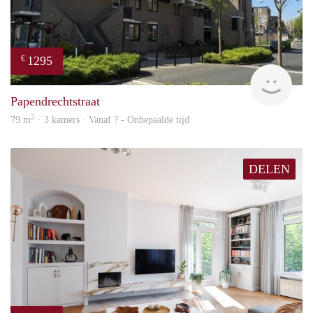
opgegeven maten en oppervlakten zijn indicatief.
Daadwerkelijke definitieve stoffering en/of meubilering kan
afwijken t.o.v. de foto's.
1295
€
rent
Papendrechtstraat
2
79 m
· 3 kamers · Vanaf ? - Onbepaalde tijd
DELEN