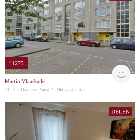
1275
€
finde
Martin Vlaarkade
2
74 m
· 3 kamers · Vanaf ? - Onbepaalde tijd
DELEN