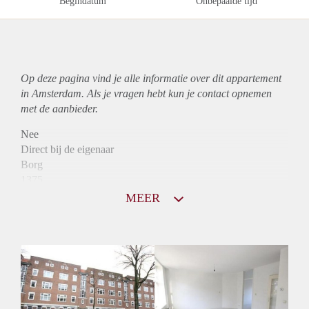
Begindatum
Onbepaalde tijd
Op deze pagina vind je alle informatie over dit
appartement
in Amsterdam. Als je vragen hebt kun je contact opnemen
met de aanbieder.
Nee
Direct bij de eigenaar
Borg
1375
Garantiestelling
MEER
Mogelijk
Huurtoeslag
Niet mogelijk
Inkomen eis
2,9 X Maandhuur Bruto
Huurtermijn
Onbepaalde termijn