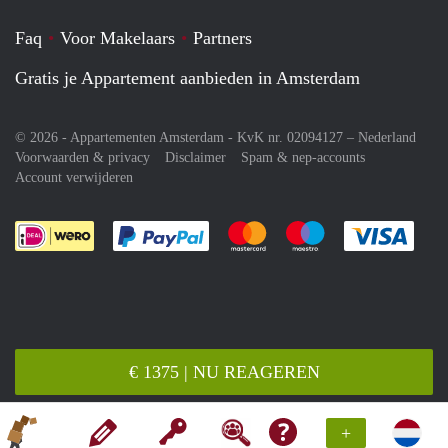
Faq
Voor Makelaars
Partners
Gratis je Appartement aanbieden in Amsterdam
© 2026 - Appartementen Amsterdam - KvK nr. 02094127 –
Nederland
Voorwaarden & privacy
Disclaimer
Spam & nep-accounts
Account verwijderen
Je rekent gemakkelijk af met Paypal
Je rekent gemakkelijk af met M
Je rekent gemakkelij
Je re
€ 1375 | NU REAGEREN
+