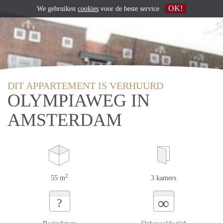
OK!
We gebruiken
cookies
voor de beste service
DIT APPARTEMENT IS VERHUURD
OLYMPIAWEG IN
AMSTERDAM
2
55 m
3 kamers
∞
?