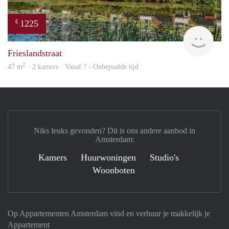
1225
€
Woni
Frieslandstraat
2
47 m
· 2 kamers · Vanaf ? - Onbepaalde tijd
Niks leuks gevonden? Dit is ons andere aanbod in
Amsterdam:
Kamers
Huurwoningen
Studio's
Woonboten
Op Appartementen Amsterdam vind en verhuur je makkelijk je
Appartement