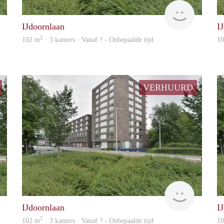
rent
rent
IJdoornlaan
I
2
102 m
· 3 kamers · Vanaf ? - Onbepaalde tijd
1
VERHUURD
Woning
Woning
IJdoornlaan
I
2
102 m
· 3 kamers · Vanaf ? - Onbepaalde tijd
1