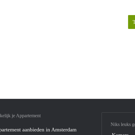
elijk je Appartement
Niks leuks g
ppartement aanbieden in Amsterdam
Kamers