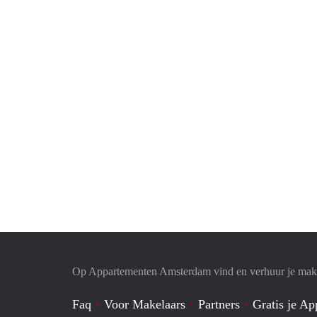
Op Appartementen Amsterdam vind en verhuur je makk
Faq
Voor Makelaars
Partners
Gratis je A