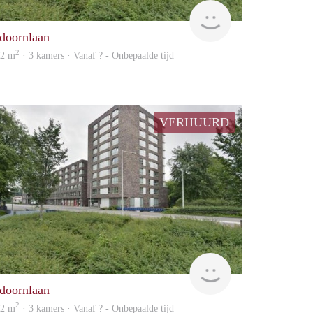
Woning
Jdoornlaan
2
02 m
· 3 kamers · Vanaf ? - Onbepaalde tijd
VERHUURD
Woning
Jdoornlaan
2
02 m
· 3 kamers · Vanaf ? - Onbepaalde tijd