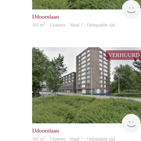
IJdoornlaan
2
102 m
· 3 kamers · Vanaf ? - Onbepaalde tijd
VERHUURD
IJdoornlaan
2
102 m
· 3 kamers · Vanaf ? - Onbepaalde tijd