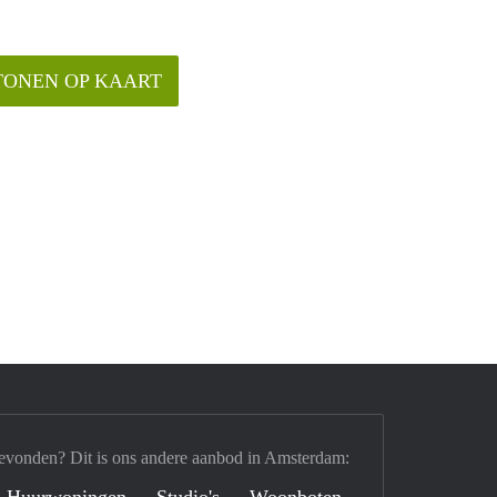
TONEN OP KAART
evonden? Dit is ons andere aanbod in Amsterdam:
Huurwoningen
Studio's
Woonboten