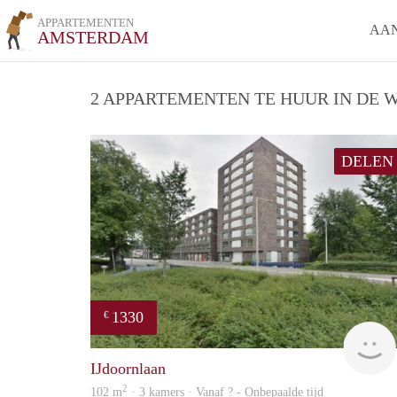
APPARTEMENTEN
AA
AMSTERDAM
2 APPARTEMENTEN TE HUUR IN DE W
DELEN
1330
€
IJdoornlaan
2
102 m
· 3 kamers · Vanaf ? - Onbepaalde tijd