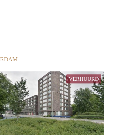
ERDAM
VERHUURD