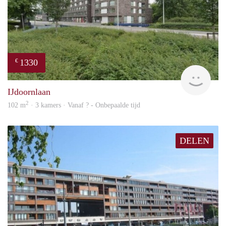
1330
€
rent
IJdoornlaan
2
102 m
· 3 kamers · Vanaf ? - Onbepaalde tijd
DELEN