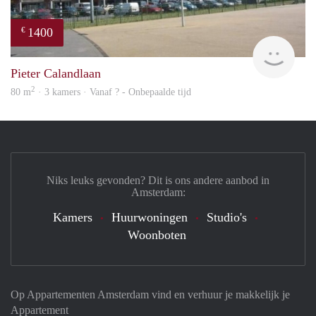
1400
€
finde
Pieter Calandlaan
2
80 m
· 3 kamers · Vanaf ? - Onbepaalde tijd
Niks leuks gevonden? Dit is ons andere aanbod in
Amsterdam:
Kamers
Huurwoningen
Studio's
Woonboten
Op Appartementen Amsterdam vind en verhuur je makkelijk je
Appartement