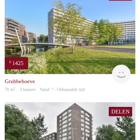
1425
€
finde
Grubbehoeve
2
70 m
· 3 kamers · Vanaf ? - Onbepaalde tijd
DELEN