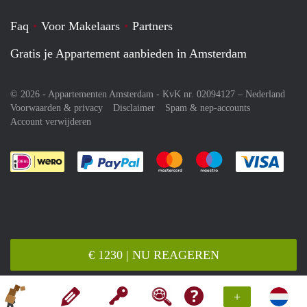
Faq
Voor Makelaars
Partners
Gratis je Appartement aanbieden in Amsterdam
© 2026 - Appartementen Amsterdam - KvK nr. 02094127 –
Nederland
Voorwaarden & privacy
Disclaimer
Spam & nep-accounts
Account verwijderen
Je rekent gemakkelijk af met Paypal
Je rekent gemakkelijk af met M
Je rekent gemakkelij
Je re
€ 1230 | NU REAGEREN
+