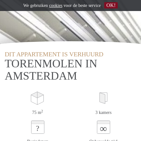
OK!
We gebruiken
cookies
voor de beste service
DIT APPARTEMENT IS VERHUURD
TORENMOLEN IN
AMSTERDAM
2
75 m
3 kamers
∞
?