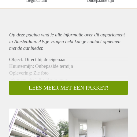
Begindatum
Onbepaalde tijd
Op deze pagina vind je alle informatie over dit
appartement
in Amsterdam. Als je vragen hebt kun je contact opnemen
met de aanbieder.
Object: Direct bij de eigenaar
Huurtermijn: Onbepaalde termijn
Oplevering: Zie foto
Inkomen eis: 2,8 x Bruto huur
Garantiestelling mogelijk: Ja
LEES MEER MET EEN PAKKET!
Borg: 1 Maand
Bemiddeling kosten: Nee
Woningdelers toegestaan: Ja
Huisdieren toegestaan: Afhankelijk van de Eigenaar
Huurtoeslag grens: Nee
Geschikt voor studenten: Afhankelijk van de Eigenaar