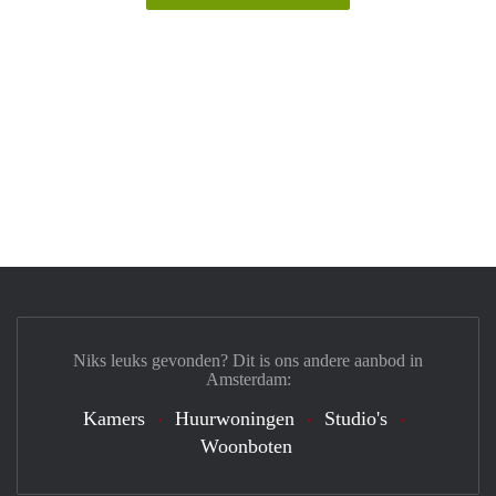
Niks leuks gevonden? Dit is ons andere aanbod in
Amsterdam:
Kamers
Huurwoningen
Studio's
Woonboten