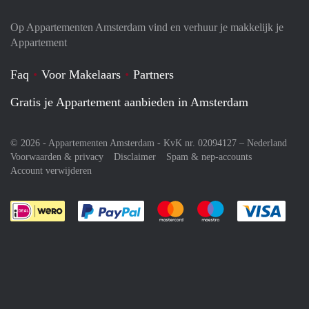
Op Appartementen Amsterdam vind en verhuur je makkelijk je
Appartement
Faq
Voor Makelaars
Partners
Gratis je Appartement aanbieden in Amsterdam
© 2026 - Appartementen Amsterdam - KvK nr. 02094127 –
Nederland
Voorwaarden & privacy
Disclaimer
Spam & nep-accounts
Account verwijderen
Je rekent gemakkelijk af met Paypal
Je rekent gemakkelijk af met M
Je rekent gemakkelij
Je re