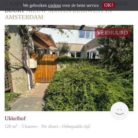
2 APPARTEMENTEN VERHUURD IN DE WIJK /
OK!
We gebruiken
cookies
voor de beste service
BUURT
NIEUW SLOTEN ZUIDWEST IN
AMSTERDAM
VERHUURD
Cont
Ukkelhof
2
120 m
· 5 kamers · Per direct - Onbepaalde tijd