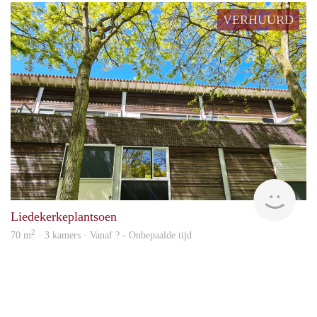
VERHUURD
B2
Liedekerkeplantsoen
2
70 m
· 3 kamers · Vanaf ? - Onbepaalde tijd