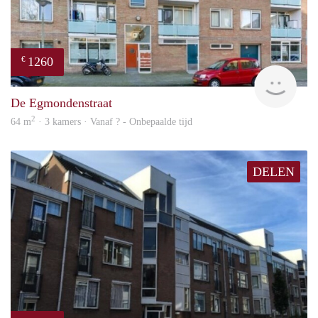
1260
€
finde
De Egmondenstraat
2
64 m
· 3 kamers · Vanaf ? - Onbepaalde tijd
DELEN