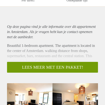
Per direct
Onbepaalde tijd
Op deze pagina vind je alle informatie over dit
appartement
in Amsterdam. Als je vragen hebt kun je contact opnemen
met de aanbieder.
Beautiful 1-bedroom apartment. The apartment is located in
the center of Amsterdam. walking distance from shops,
supermarket, bars, restaurants and the central station. This
apartment is located close to all public transport.
- Available from 01-05-2019 for minimum 12 months
LEES MEER MET EEN PAKKET!
- Fully furnished
- 1 bedroom
- Wooden floors
- 70m2
- Registration possible
- Luxury Kitchen with built-in appliances
- Bathroom with rainshower and sink