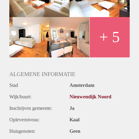
- Seperate toilet
Rental price € 1650,- excluding utilities
Deposit equal to 2 months rent
+ 5
ALGEMENE INFORMATIE
Stad
Amsterdam
Wijk/buurt:
Nieuwendijk Noord
Inschrijven gemeente:
Ja
Opleverniveau:
Kaal
Huisgenoten:
Geen