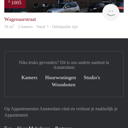
1005
€
finde
Wagenaarstraat
2
56 m
· 2 kamers · Vanaf ? - Onbepaalde tijd
Niks leuks gevonden? Dit is ons andere aanbod in
Amsterdam:
Kamers
Huurwoningen
Studio's
Woonboten
Op Appartementen Amsterdam vind en verhuur je makkelijk je
Appartement