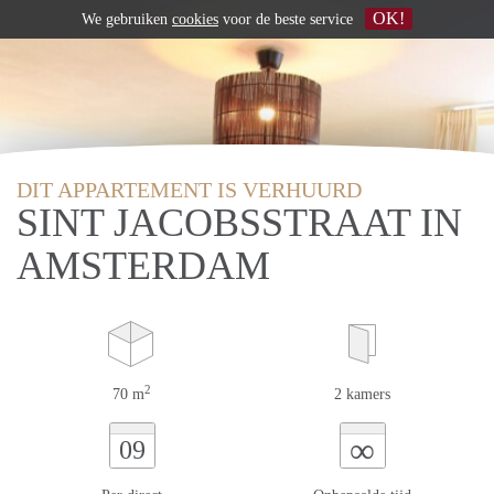
OK!
We gebruiken
cookies
voor de beste service
DIT APPARTEMENT IS VERHUURD
SINT JACOBSSTRAAT IN
AMSTERDAM
2
70 m
2 kamers
∞
09