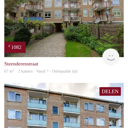
1082
€
finde
Steenderenstraat
2
67 m
· 2 kamers · Vanaf ? - Onbepaalde tijd
DELEN