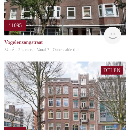
1095
€
rent
Vogelenzangstraat
2
54 m
· 2 kamers · Vanaf ? - Onbepaalde tijd
DELEN