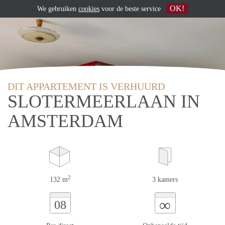
OK!
We gebruiken
cookies
voor de beste service
DIT APPARTEMENT IS VERHUURD
SLOTERMEERLAAN IN
AMSTERDAM
2
132 m
3 kamers
∞
08