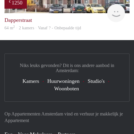
1250
€
finde
Dapperstraat
2
64 m
· 2 kamers · Vanaf ? - Onbepaalde tijd
Niks leuks gevonden? Dit is ons andere aanbod in
Amsterdam:
Kamers
Huurwoningen
Studio's
Woonboten
Op Appartementen Amsterdam vind en verhuur je makkelijk je
Appartement