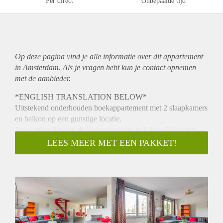
Per direct
Onbepaalde tijd
Op deze pagina vind je alle informatie over dit
appartement
in Amsterdam. Als je vragen hebt kun je contact opnemen
met de aanbieder.
*ENGLISH TRANSLATION BELOW*
Uitstekend onderhouden hoekappartement met 2 slaapkamers
en balkon op een gunstige locatie.
De woning ligt aan de Slotermeerlaan in Nieuw West met
veel winkels en supermarkten op loopafstand. Er is een
LEES MEER MET EEN PAKKET!
overdekt winkelcentrum. De Sloterplas ligt ook vlakbij.
Het openbaar vervoer is uitstekend en binnen 15 minuten sta
je in de binnenstad.
INDELING
Entree via het gemeenschappelijke trappenhuis op de eerste
etage. Via de hal met een grote kastenwand bereik je de
ruime woonkamer met ethanol haard en open keuken. Aan de