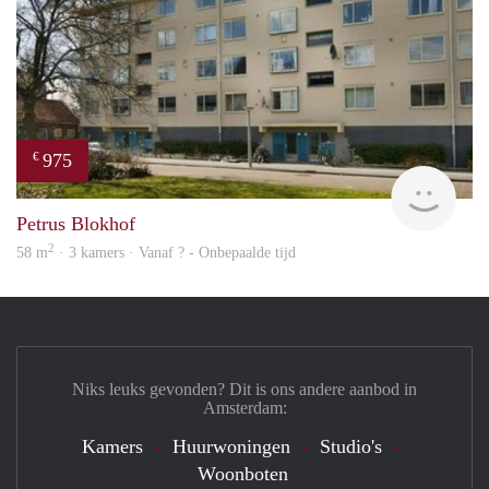
975
€
Woni
Petrus Blokhof
2
58 m
· 3 kamers · Vanaf ? - Onbepaalde tijd
Niks leuks gevonden? Dit is ons andere aanbod in
Amsterdam:
Kamers
Huurwoningen
Studio's
Woonboten