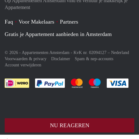
Op Appartementen Amsterdam vind en verhuur je makkelijk je
Appartement
Faq
Voor Makelaars
Partners
Gratis je Appartement aanbieden in Amsterdam
© 2026 - Appartementen Amsterdam - KvK nr. 02094127 –
Nederland
Voorwaarden & privacy
Disclaimer
Spam & nep-accounts
Account verwijderen
Je rekent gemakkelijk af met Paypal
Je rekent gemakkelijk af met M
Je rekent gemakkelij
Je re
NU REAGEREN