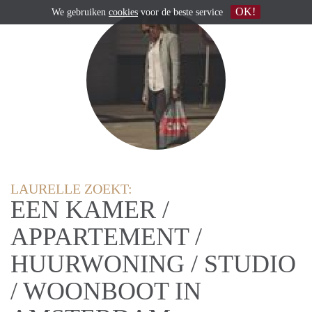
OK!
We gebruiken
cookies
voor de beste service
LAURELLE ZOEKT:
EEN KAMER /
APPARTEMENT /
HUURWONING / STUDIO
/ WOONBOOT IN