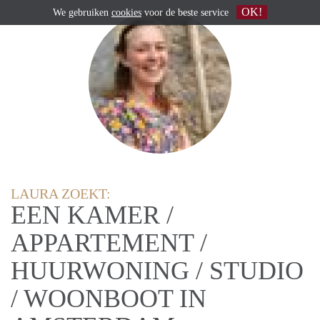
OK!
We gebruiken
cookies
voor de beste service
LAURA ZOEKT:
EEN KAMER /
APPARTEMENT /
HUURWONING / STUDIO
/ WOONBOOT IN