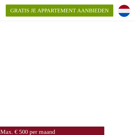
GRATIS JE APPARTEMENT AANBIEDEN
kent die voor mij als huurder in
 een appartement in Amsterdam?
n Amsterdam?
urder van een huur appartement?
open in Amsterdam?
Max. € 500 per maand