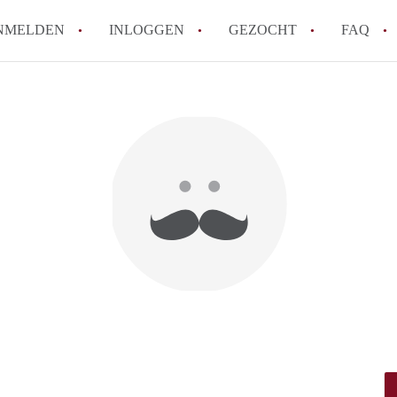
NMELDEN
INLOGGEN
GEZOCHT
FAQ
Wat is de Wet Betaalbare Huur en wat bete
Amsterdam?
Wat zijn de voordelen van het huren van
Hoe vind je een goedkoop appartement i
Wat zijn de verplichtingen van een verhu
Kan je beter een appartement huren of k
Alle veelgestelde vragen