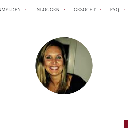
NMELDEN
INLOGGEN
GEZOCHT
FAQ
Wat is de Wet Betaalbare Huur en wat bete
Amsterdam?
Wat zijn de voordelen van het huren van
Hoe vind je een goedkoop appartement i
Wat zijn de verplichtingen van een verhu
Kan je beter een appartement huren of k
Alle veelgestelde vragen