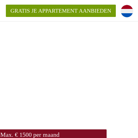
GRATIS JE APPARTEMENT AANBIEDEN
kent die voor mij als huurder in
 een appartement in Amsterdam?
n Amsterdam?
urder van een huur appartement?
open in Amsterdam?
Max. € 1500 per maand