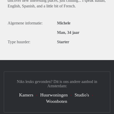
discover new interesting places, just chilling... I speak Italian,
English, Spanish, and a little bit of French.
Algemene informatie:
Michele
Man, 34 jaar
Type huurder:
Starter
Niks leuks gevonden? Dit is ons andere aanbod in
Amsterdam:
Kamers
Huurwoningen
Studio's
Woonboten