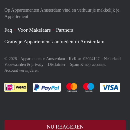
Op Appartementen Amsterdam vind en verhuur je makkelijk je
Appartement
Faq
Voor Makelaars
Partners
Gratis je Appartement aanbieden in Amsterdam
© 2026 - Appartementen Amsterdam - KvK nr. 02094127 –
Nederland
Voorwaarden & privacy
Disclaimer
Spam & nep-accounts
Account verwijderen
Je rekent gemakkelijk af met Paypal
Je rekent gemakkelijk af met M
Je rekent gemakkelij
Je re
NU REAGEREN