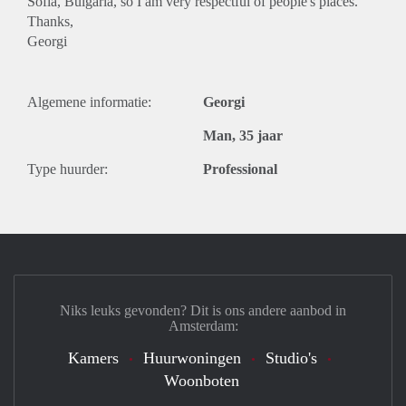
Sofia, Bulgaria, so I am very respectful of people's places.
Thanks,
Georgi
Algemene informatie:
Georgi
Man, 35 jaar
Type huurder:
Professional
Niks leuks gevonden? Dit is ons andere aanbod in
Amsterdam:
Kamers
Huurwoningen
Studio's
Woonboten