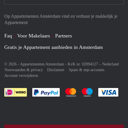
Op Appartementen Amsterdam vind en verhuur je makkelijk je
Appartement
Faq
Voor Makelaars
Partners
Gratis je Appartement aanbieden in Amsterdam
© 2026 - Appartementen Amsterdam - KvK nr. 02094127 –
Nederland
Voorwaarden & privacy
Disclaimer
Spam & nep-accounts
Account verwijderen
Je rekent gemakkelijk af met Paypal
Je rekent gemakkelijk af met M
Je rekent gemakkelij
Je re