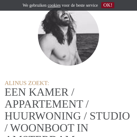
OK!
We gebruiken
cookies
voor de beste service
ALINUS ZOEKT:
EEN KAMER /
APPARTEMENT /
HUURWONING / STUDIO
/ WOONBOOT IN