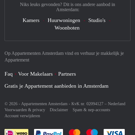
Niks leuks gevonden? Dit is ons andere aanbod in
Amsterdam:
Kamers
Huurwoningen
Studio's
Woonboten
Op Appartementen Amsterdam vind en verhuur je makkelijk je
Appartement
Faq
Voor Makelaars
Partners
Gratis je Appartement aanbieden in Amsterdam
© 2026 - Appartementen Amsterdam - KvK nr. 02094127 –
Nederland
Voorwaarden & privacy
Disclaimer
Spam & nep-accounts
Account verwijderen
Je rekent gemakkelijk af met Paypal
Je rekent gemakkelijk af met M
Je rekent gemakkelij
Je re