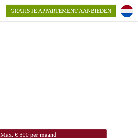
GRATIS JE APPARTEMENT AANBIEDEN
kent die voor mij als huurder in
 een appartement in Amsterdam?
n Amsterdam?
urder van een huur appartement?
open in Amsterdam?
Max. € 800 per maand