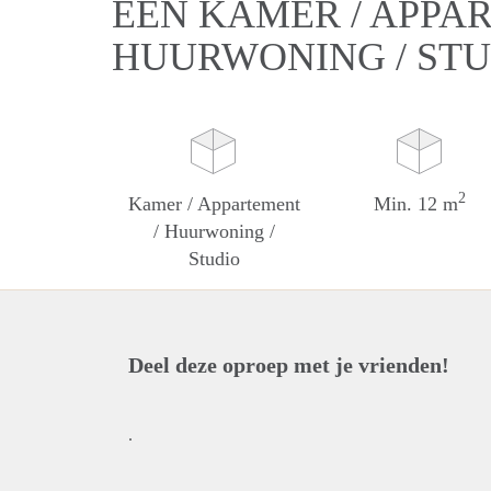
EEN KAMER / APPA
HUURWONING / ST
2
Kamer / Appartement
Min. 12 m
/ Huurwoning /
Studio
Deel deze oproep met je vrienden!
.