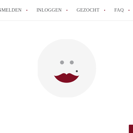
NMELDEN
INLOGGEN
GEZOCHT
FAQ
Wat is de Wet Betaalbare Huur en wat bete
Amsterdam?
Wat zijn de voordelen van het huren van
Hoe vind je een goedkoop appartement i
Wat zijn de verplichtingen van een verhu
Kan je beter een appartement huren of k
Alle veelgestelde vragen