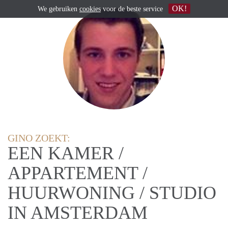
OK!
We gebruiken
cookies
voor de beste service
GINO ZOEKT:
EEN KAMER /
APPARTEMENT /
HUURWONING / STUDIO
IN AMSTERDAM