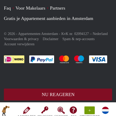
Faq
Voor Makelaars
Partners
Gratis je Appartement aanbieden in Amsterdam
© 2026 - Appartementen Amsterdam - KvK nr. 02094127 –
Nederland
Voorwaarden & privacy
Disclaimer
Spam & nep-accounts
Account verwijderen
Je rekent gemakkelijk af met Paypal
Je rekent gemakkelijk af met M
Je rekent gemakkelij
Je re
NU REAGEREN
+