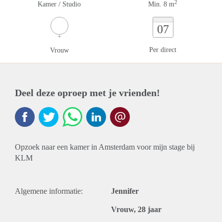
2
Kamer / Studio
Min. 8 m
07
Per direct
Vrouw
Deel deze oproep met je vrienden!
Opzoek naar een kamer in Amsterdam voor mijn stage bij
KLM
Algemene informatie:
Jennifer
Vrouw, 28 jaar