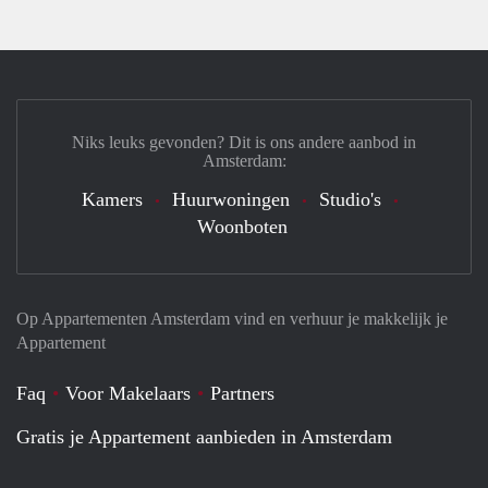
Niks leuks gevonden? Dit is ons andere aanbod in
Amsterdam:
Kamers
Huurwoningen
Studio's
Woonboten
Op Appartementen Amsterdam vind en verhuur je makkelijk je
Appartement
Faq
Voor Makelaars
Partners
Gratis je Appartement aanbieden in Amsterdam