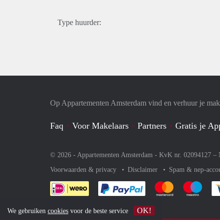
Type huurder:
Op Appartementen Amsterdam vind en verhuur je makk
Faq
Voor Makelaars
Partners
Gratis je A
© 2026 - Appartementen Amsterdam - KvK nr. 02094127 –
Voorwaarden & privacy
Disclaimer
Spam & nep-acco
Je rekent gemakkelijk af 
Je rekent gemak
Je rek
OK!
We gebruiken
cookies
voor de beste service