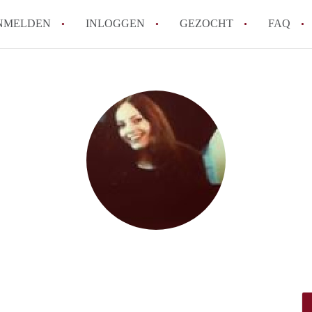
NMELDEN
INLOGGEN
GEZOCHT
FAQ
Wat is de Wet Betaalbare Huur en wat bete
Amsterdam?
Wat zijn de voordelen van het huren van
Hoe vind je een goedkoop appartement i
Wat zijn de verplichtingen van een verhu
Kan je beter een appartement huren of k
Alle veelgestelde vragen