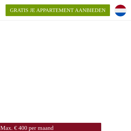
GRATIS JE APPARTEMENT AANBIEDEN
kent die voor mij als huurder in
 een appartement in Amsterdam?
n Amsterdam?
urder van een huur appartement?
open in Amsterdam?
Max. € 400 per maand