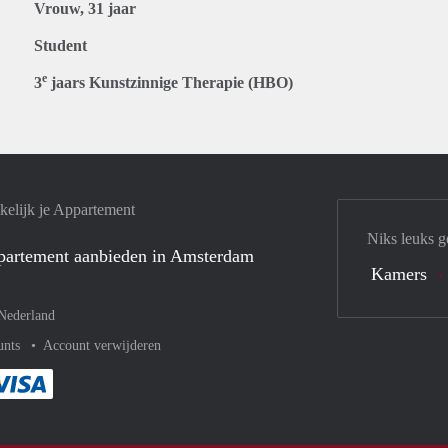
Vrouw, 31 jaar
Student
e
3
jaars Kunstzinnige Therapie (HBO)
elijk je Appartement
Niks leuks g
ppartement aanbieden in Amsterdam
Kamers
Nederland
unts
Account verwijderen
met Paypal
kelijk af met Mastercard
ent gemakkelijk af met Meastro
Je rekent gemakkelijk af met Visa