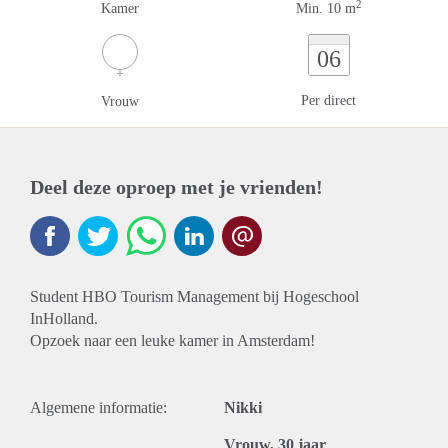
2
Kamer
Min. 10 m
06
Per direct
Vrouw
Deel deze oproep met je vrienden!
Student HBO Tourism Management bij Hogeschool
InHolland.
Opzoek naar een leuke kamer in Amsterdam!
Algemene informatie:
Nikki
Vrouw, 30 jaar