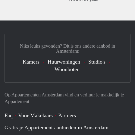
Niks leuks gevonden? Dit is ons andere aanbod in
Amsterdam:
Kamers
Huurwoningen
Studio's
Woonboten
Op Appartementen Amsterdam vind en verhuur je makkelijk je
Appartement
Faq
Voor Makelaars
Partners
Gratis je Appartement aanbieden in Amsterdam