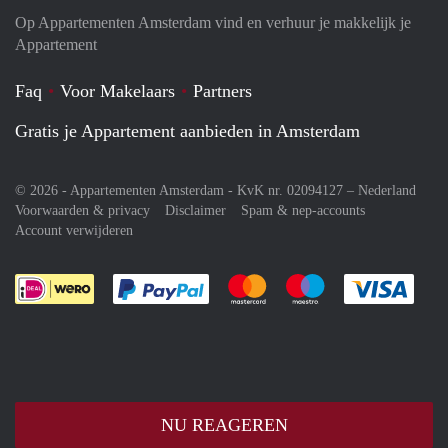
Op Appartementen Amsterdam vind en verhuur je makkelijk je
Appartement
Faq
Voor Makelaars
Partners
Gratis je Appartement aanbieden in Amsterdam
© 2026 - Appartementen Amsterdam - KvK nr. 02094127 –
Nederland
Voorwaarden & privacy
Disclaimer
Spam & nep-accounts
Account verwijderen
Je rekent gemakkelijk af met Paypal
Je rekent gemakkelijk af met M
Je rekent gemakkelij
Je re
NU REAGEREN