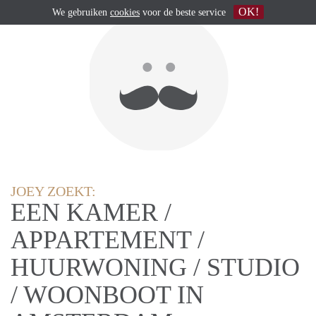
OK!
We gebruiken
cookies
voor de beste service
JOEY ZOEKT:
EEN KAMER /
APPARTEMENT /
HUURWONING / STUDIO
/ WOONBOOT IN