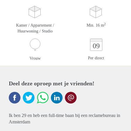
2
Kamer / Appartement /
Min. 16 m
Huurwoning / Studio
09
Per direct
Vrouw
Deel deze oproep met je vrienden!
Ik ben 29 en heb een full-time baan bij een reclamebureau in
Amsterdam