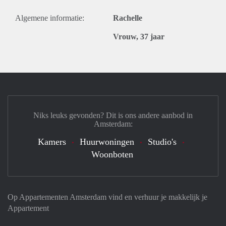
Algemene informatie:
Rachelle
Vrouw, 37 jaar
Niks leuks gevonden? Dit is ons andere aanbod in
Amsterdam:
Kamers
Huurwoningen
Studio's
Woonboten
Op Appartementen Amsterdam vind en verhuur je makkelijk je
Appartement