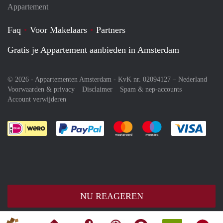
Appartement
Faq
Voor Makelaars
Partners
Gratis je Appartement aanbieden in Amsterdam
© 2026 - Appartementen Amsterdam - KvK nr. 02094127 –
Nederland
Voorwaarden & privacy
Disclaimer
Spam & nep-accounts
Account verwijderen
Je rekent gemakkelijk af met Paypal
Je rekent gemakkelijk af met M
Je rekent gemakkelij
Je re
NU REAGEREN