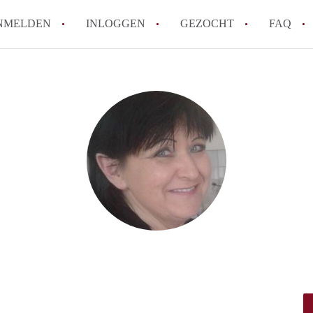
NMELDEN
INLOGGEN
GEZOCHT
FAQ
Wat is de Wet Betaalbare Huur en wat bete
Amsterdam?
Wat zijn de voordelen van het huren van
Hoe vind je een goedkoop appartement i
Wat zijn de verplichtingen van een verhu
Kan je beter een appartement huren of k
Alle veelgestelde vragen