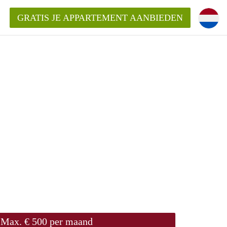
GRATIS JE APPARTEMENT AANBIEDEN
kent die voor mij als huurder in
 een appartement in Amsterdam?
n Amsterdam?
urder van een huur appartement?
open in Amsterdam?
Max. € 500 per maand