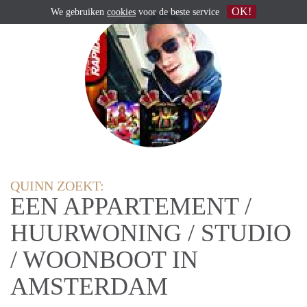
OK!
We gebruiken
cookies
voor de beste service
QUINN ZOEKT:
EEN APPARTEMENT /
HUURWONING / STUDIO
/ WOONBOOT IN
AMSTERDAM