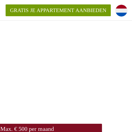
GRATIS JE APPARTEMENT AANBIEDEN
kent die voor mij als huurder in
 een appartement in Amsterdam?
n Amsterdam?
urder van een huur appartement?
open in Amsterdam?
Max. € 500 per maand