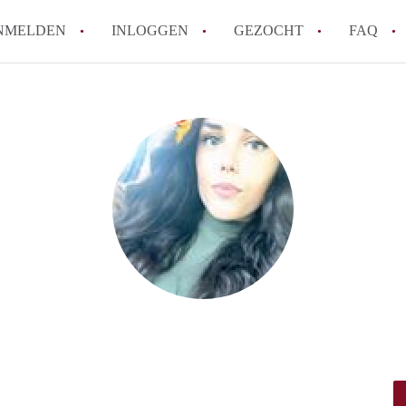
NMELDEN
INLOGGEN
GEZOCHT
FAQ
Wat is de Wet Betaalbare Huur en wat bete
Amsterdam?
Wat zijn de voordelen van het huren van
Hoe vind je een goedkoop appartement i
Wat zijn de verplichtingen van een verhu
Kan je beter een appartement huren of k
Alle veelgestelde vragen